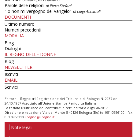
Parole delle religioni
di Piero Stefani
"Io non mi vergogno del Vangelo"
di Luigi Accattoli
DOCUMENTI
Ultimo numero
Numeri precedenti
MORALIA
Blog
Dialoghi
IL REGNO DELLE DONNE
Blog
NEWSLETTER
Iscriviti
EMAIL
Scrivici
Editore
Il Regno srl
Registrazione del Tribunale di Bologna N. 2237 del
24.10.1957 Associato all’Unione Stampa Periodica Italiana
La testata usufruisce dei contributi diretti editoria d.lgs 70/2017
Direzione e redazione Via del Monte 5 40126 Bologna (Bo) tel 051 0956100 - fax
051 0956310
ilregno@ilregno.it
Note legali