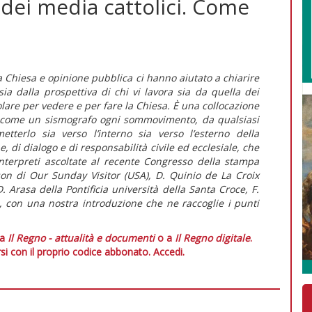
 dei media cattolici. Come
a Chiesa e opinione pubblica ci hanno aiutato a chiarire
sia dalla prospettiva di chi vi lavora sia da quella dei
lare per vedere e per fare la Chiesa. È una collocazione
re come un sismografo ogni sommovimento, da qualsiasi
etterlo sia verso l’interno sia verso l’esterno della
, di dialogo e di responsabilità civile ed ecclesiale, che
 interpreti ascoltate al recente Congresso della stampa
son di Our Sunday Visitor (USA), D. Quinio de La Croix
D. Arasa della Pontificia università della Santa Croce, F.
 con una nostra introduzione che ne raccoglie i punti
 a
Il Regno - attualità e documenti
o a
Il Regno digitale
.
si con il proprio codice abbonato.
Accedi.