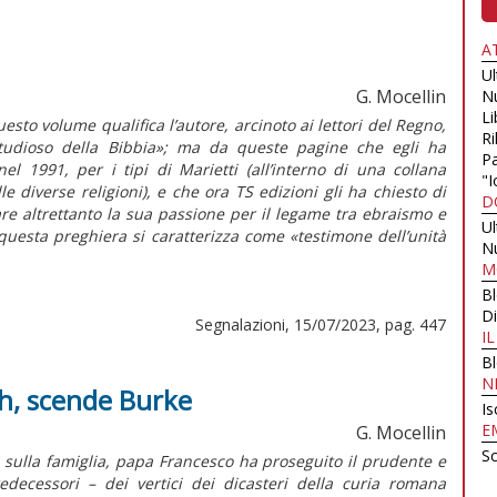
A
U
G. Mocellin
N
Li
esto volume qualifica l’autore, arcinoto ai lettori del
Regno
,
Ri
udioso della Bibbia»; ma da queste pagine che egli ha
Pa
el 1991, per i tipi di Marietti (all’interno di una collana
"I
e diverse religioni), e che ora TS edizioni gli ha chiesto di
D
re altrettanto la sua passione per il legame tra ebraismo e
U
questa preghiera si caratterizza come «testimone dell’unità
N
M
B
Di
Segnalazioni, 15/07/2023, pag. 447
I
B
N
ah, scende Burke
Is
E
G. Mocellin
Sc
 sulla famiglia, papa Francesco ha proseguito il prudente e
edecessori – dei vertici dei dicasteri della curia romana