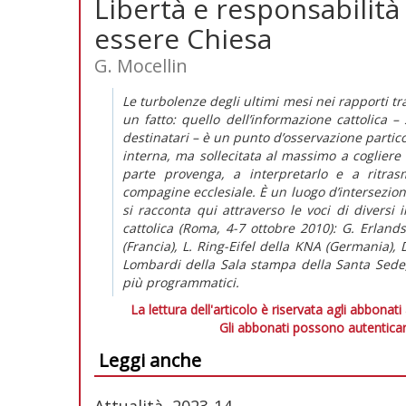
Libertà e responsabilità
essere Chiesa
G. Mocellin
Le turbolenze degli ultimi mesi nei rapporti tr
un fatto: quello dell’informazione cattolica – 
destinatari – è un punto d’osservazione partico
interna, ma sollecitata al massimo a coglie
parte provenga, a interpretarlo e a ritrasm
compagine ecclesiale. È un luogo d’intersezione
si racconta qui attraverso le voci di diversi
cattolica (Roma, 4-7 ottobre 2010): G. Erland
(Francia), L. Ring-Eifel della KNA (Germania), 
Lombardi della Sala stampa della Santa Sede,
più programmatici.
La lettura dell'articolo è riservata agli abbonati
Gli abbonati possono autenticar
Leggi anche
Attualità, 2023-14