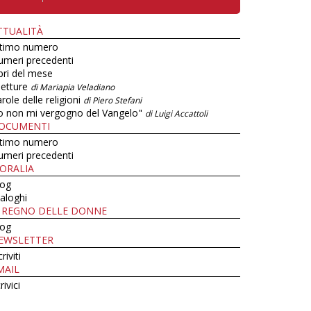
TTUALITÀ
ltimo numero
umeri precedenti
bri del mese
letture
di Mariapia Veladiano
role delle religioni
di Piero Stefani
o non mi vergogno del Vangelo"
di Luigi Accattoli
OCUMENTI
ltimo numero
umeri precedenti
ORALIA
log
aloghi
L REGNO DELLE DONNE
log
EWSLETTER
criviti
MAIL
rivici