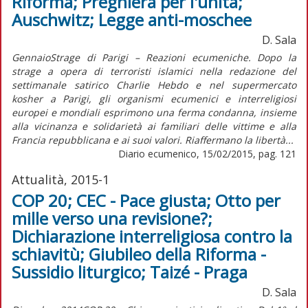
Riforma; Preghiera per l'unità;
Auschwitz; Legge anti-moschee
D. Sala
GennaioStrage di Parigi – Reazioni ecumeniche. Dopo la
strage a opera di terroristi islamici nella redazione del
settimanale satirico Charlie Hebdo e nel supermercato
kosher a Parigi, gli organismi ecumenici e interreligiosi
europei e mondiali esprimono una ferma condanna, insieme
alla vicinanza e solidarietà ai familiari delle vittime e alla
Francia repubblicana e ai suoi valori. Riaffermano la libertà...
Diario ecumenico, 15/02/2015, pag. 121
Attualità, 2015-1
COP 20; CEC - Pace giusta; Otto per
mille verso una revisione?;
Dichiarazione interreligiosa contro la
schiavitù; Giubileo della Riforma -
Sussidio liturgico; Taizé - Praga
D. Sala