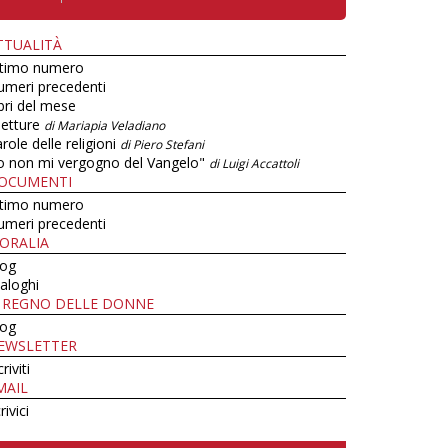
TTUALITÀ
ltimo numero
umeri precedenti
bri del mese
letture
di Mariapia Veladiano
role delle religioni
di Piero Stefani
o non mi vergogno del Vangelo"
di Luigi Accattoli
OCUMENTI
ltimo numero
umeri precedenti
ORALIA
log
aloghi
L REGNO DELLE DONNE
log
EWSLETTER
criviti
MAIL
rivici