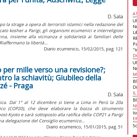
A
D. Sala
U
 la strage a opera di terroristi islamici nella redazione del
N
to kosher a Parigi, gli organismi ecumenici e interreligiosi
Li
, insieme alla vicinanza e solidarietà ai familiari delle
Ri
Riaffermano la libertà...
Pa
Diario ecumenico, 15/02/2015, pag. 121
"I
D
U
 per mille verso una revisione?;
N
M
tro la schiavitù; Giubileo della
B
izé - Praga
Di
I
D. Sala
B
ica. Dal 1° al 12 dicembre si tiene a Lima in Perù la 20a
N
ico (COP20), che deve elaborare la bozza di strumento
Is
st-Kyoto e sarà sottoposto alla ratifica della COP21 a Parigi
E
na delegazione del Consiglio ecumenico...
Sc
Diario ecumenico, 15/01/2015, pag. 51