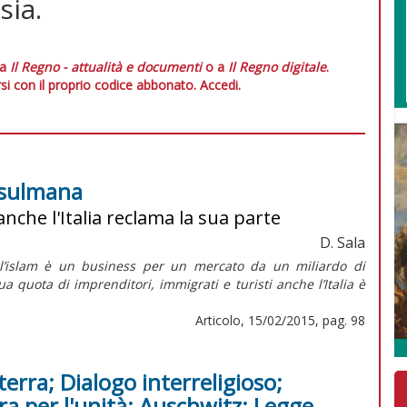
sia.
 a
Il Regno - attualità e documenti
o a
Il Regno digitale
.
si con il proprio codice abbonato.
Accedi.
usulmana
nche l'Italia reclama la sua parte
D. Sala
te, l’islam è un business per un mercato da un miliardo di
a quota di imprenditori, immigrati e turisti anche l’Italia è
Articolo, 15/02/2015, pag. 98
terra; Dialogo interreligioso;
ra per l'unità; Auschwitz; Legge