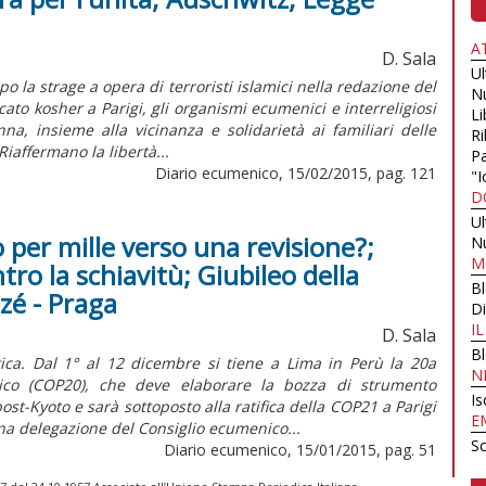
A
D. Sala
U
 la strage a opera di terroristi islamici nella redazione del
N
to kosher a Parigi, gli organismi ecumenici e interreligiosi
Li
, insieme alla vicinanza e solidarietà ai familiari delle
Ri
Riaffermano la libertà...
Pa
Diario ecumenico, 15/02/2015, pag. 121
"I
D
U
 per mille verso una revisione?;
N
M
tro la schiavitù; Giubileo della
B
izé - Praga
Di
I
D. Sala
B
ica. Dal 1° al 12 dicembre si tiene a Lima in Perù la 20a
N
ico (COP20), che deve elaborare la bozza di strumento
Is
st-Kyoto e sarà sottoposto alla ratifica della COP21 a Parigi
E
na delegazione del Consiglio ecumenico...
Sc
Diario ecumenico, 15/01/2015, pag. 51