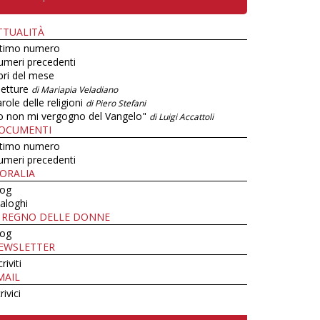
TTUALITÀ
ltimo numero
umeri precedenti
bri del mese
letture
di Mariapia Veladiano
role delle religioni
di Piero Stefani
o non mi vergogno del Vangelo"
di Luigi Accattoli
OCUMENTI
ltimo numero
umeri precedenti
ORALIA
log
aloghi
L REGNO DELLE DONNE
log
EWSLETTER
criviti
MAIL
rivici