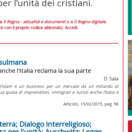
r l’unità dei cristiani.
 a
Il Regno - attualità e documenti
o a
Il Regno digitale
.
si con il proprio codice abbonato.
Accedi.
usulmana
nche l'Italia reclama la sua parte
D. Sala
te, l’islam è un business per un mercato da un miliardo di
a quota di imprenditori, immigrati e turisti anche l’Italia è
Articolo, 15/02/2015, pag. 98
terra; Dialogo interreligioso;
ra per l'unità; Auschwitz; Legge