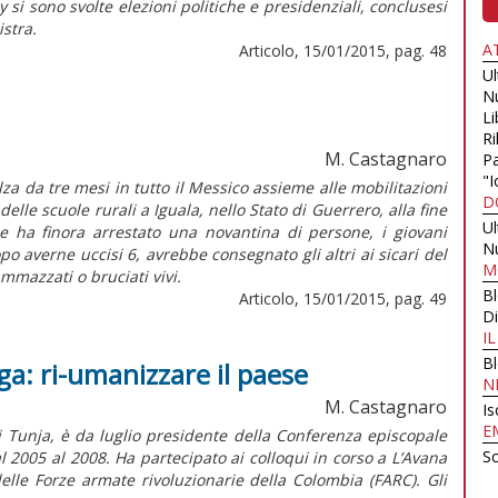
 si sono svolte elezioni politiche e presidenziali, conclusesi
istra.
A
Articolo, 15/01/2015, pag. 48
U
N
Li
Ri
M. Castagnaro
Pa
"I
balza da tre mesi in tutto il Messico assieme alle mobilitazioni
D
lle scuole rurali a Iguala, nello Stato di Guerrero, alla fine
U
e ha finora arrestato una novantina di persone, i giovani
N
po averne uccisi 6, avrebbe consegnato gli altri ai sicari del
M
ammazzati o bruciati vivi.
B
Articolo, 15/01/2015, pag. 49
Di
I
B
a: ri-umanizzare il paese
N
M. Castagnaro
Is
E
 Tunja, è da luglio presidente della Conferenza episcopale
Sc
l 2005 al 2008. Ha partecipato ai colloqui in corso a L’Avana
delle Forze armate rivoluzionarie della Colombia (FARC). Gli