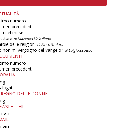
TTUALITÀ
ltimo numero
umeri precedenti
bri del mese
letture
di Mariapia Veladiano
role delle religioni
di Piero Stefani
o non mi vergogno del Vangelo"
di Luigi Accattoli
OCUMENTI
ltimo numero
umeri precedenti
ORALIA
log
aloghi
L REGNO DELLE DONNE
log
EWSLETTER
criviti
MAIL
rivici