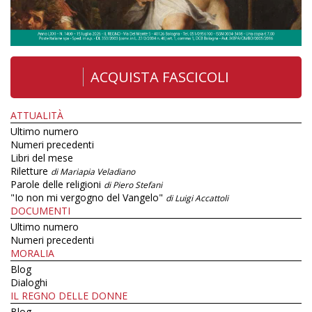
ACQUISTA FASCICOLI
ATTUALITÀ
Ultimo numero
Numeri precedenti
Libri del mese
Riletture
di Mariapia Veladiano
Parole delle religioni
di Piero Stefani
"Io non mi vergogno del Vangelo"
di Luigi Accattoli
DOCUMENTI
Ultimo numero
Numeri precedenti
MORALIA
Blog
Dialoghi
IL REGNO DELLE DONNE
Blog