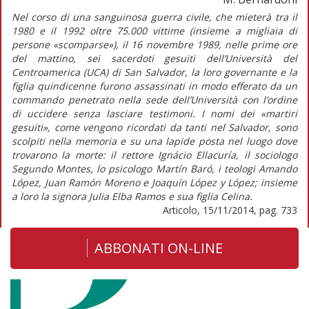
Nel corso di una sanguinosa guerra civile, che mieterà tra il
1980 e il 1992 oltre 75.000 vittime (insieme a migliaia di
persone «scomparse»), il 16 novembre 1989, nelle prime ore
del mattino, sei sacerdoti gesuiti dell’Università del
Centroamerica (UCA) di San Salvador, la loro governante e la
figlia quindicenne furono assassinati in modo efferato da un
commando penetrato nella sede dell’Università con l’ordine
di uccidere senza lasciare testimoni. I nomi dei «martiri
gesuiti», come vengono ricordati da tanti nel Salvador, sono
scolpiti nella memoria e su una lapide posta nel luogo dove
trovarono la morte: il rettore Ignácio Ellacuría, il sociologo
Segundo Montes, lo psicologo Martín Baró, i teologi Amando
López, Juan Ramón Moreno e Joaquín López y López; insieme
a loro la signora Julia Elba Ramos e sua figlia Celina.
Articolo, 15/11/2014, pag. 733
ABBONATI ON-LINE