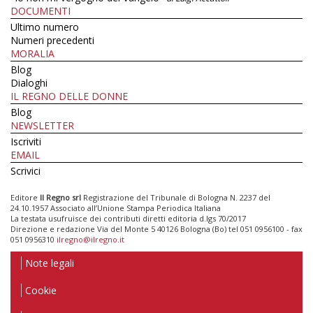
DOCUMENTI
Ultimo numero
Numeri precedenti
MORALIA
Blog
Dialoghi
IL REGNO DELLE DONNE
Blog
NEWSLETTER
Iscriviti
EMAIL
Scrivici
Editore
Il Regno srl
Registrazione del Tribunale di Bologna N. 2237 del
24.10.1957 Associato all’Unione Stampa Periodica Italiana
La testata usufruisce dei contributi diretti editoria d.lgs 70/2017
Direzione e redazione Via del Monte 5 40126 Bologna (Bo) tel 051 0956100 - fax
051 0956310
ilregno@ilregno.it
Note legali
Cookie