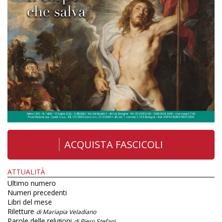
ACQUISTA FASCICOLI
ATTUALITÀ
Ultimo numero
Numeri precedenti
Libri del mese
Riletture
di Mariapia Veladiano
Parole delle religioni
di Piero Stefani