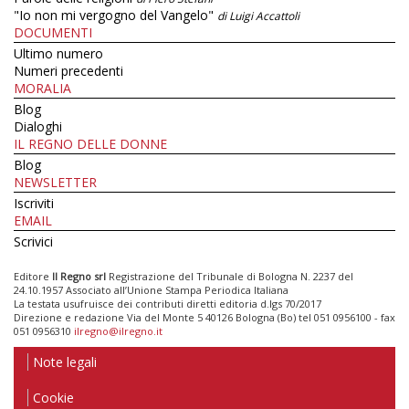
"Io non mi vergogno del Vangelo"
di Luigi Accattoli
DOCUMENTI
Ultimo numero
Numeri precedenti
MORALIA
Blog
Dialoghi
IL REGNO DELLE DONNE
Blog
NEWSLETTER
Iscriviti
EMAIL
Scrivici
Editore
Il Regno srl
Registrazione del Tribunale di Bologna N. 2237 del
24.10.1957 Associato all’Unione Stampa Periodica Italiana
La testata usufruisce dei contributi diretti editoria d.lgs 70/2017
Direzione e redazione Via del Monte 5 40126 Bologna (Bo) tel 051 0956100 - fax
051 0956310
ilregno@ilregno.it
Note legali
Cookie