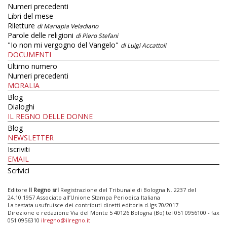
Numeri precedenti
Libri del mese
Riletture
di Mariapia Veladiano
Parole delle religioni
di Piero Stefani
"Io non mi vergogno del Vangelo"
di Luigi Accattoli
DOCUMENTI
Ultimo numero
Numeri precedenti
MORALIA
Blog
Dialoghi
IL REGNO DELLE DONNE
Blog
NEWSLETTER
Iscriviti
EMAIL
Scrivici
Editore
Il Regno srl
Registrazione del Tribunale di Bologna N. 2237 del
24.10.1957 Associato all’Unione Stampa Periodica Italiana
La testata usufruisce dei contributi diretti editoria d.lgs 70/2017
Direzione e redazione Via del Monte 5 40126 Bologna (Bo) tel 051 0956100 - fax
051 0956310
ilregno@ilregno.it