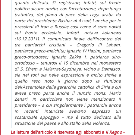
quanto delicata. Si registrano, infatti, sul fronte
politico alcune novità, con l’accettazione, dopo lunga
trattativa, del piano di pace della Lega araba da
parte del presidente Bashar al Assad,1 anche per le
pressioni di Iran e Russia; così come vi sono novità
sul fronte ecclesiale. Infatti, notava Asianews
(16.12.2011), il comunicato finale dell’incontro dei
tre patriarchi cristiani – Gregorio III Laham,
patriarca greco-melchita; Ignazio IV Hazim, patriarca
greco-ortodosso; Ignazio Zakka I, patriarca siro-
ortodosso – tenutosi il 15 dicembre nel monastero
di S. Efrem a Ma’arrat-Saydnaya, vicino a Damasco,
sia nei toni sia nelle espressioni è molto simile a
quello reso noto il giorno dopo la riunione
dell’Assemblea della gerarchia cattolica di Siria a cui
aveva preso parte anche il nunzio mons. Mario
Zenari. In particolare non viene menzionato il
presidente – a cui singolarmente i patriarchi anche
in recenti interviste avevano espresso un
sostanziale appoggio – ma è tutto dedicato alla
situazione del paese e allo stallo della violenza.
La lettura dell'articolo è riservata agli abbonati a
Il Regno -