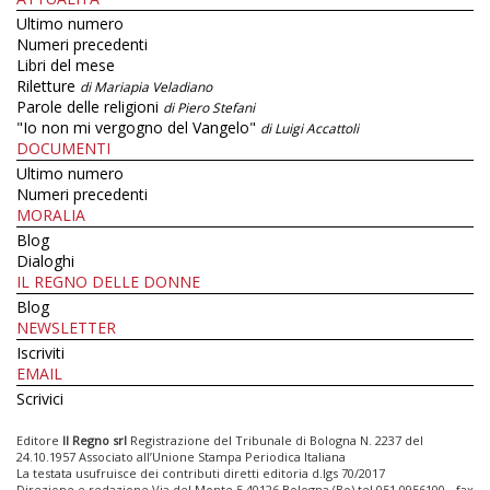
Ultimo numero
Numeri precedenti
Libri del mese
Riletture
di Mariapia Veladiano
Parole delle religioni
di Piero Stefani
"Io non mi vergogno del Vangelo"
di Luigi Accattoli
DOCUMENTI
Ultimo numero
Numeri precedenti
MORALIA
Blog
Dialoghi
IL REGNO DELLE DONNE
Blog
NEWSLETTER
Iscriviti
EMAIL
Scrivici
Editore
Il Regno srl
Registrazione del Tribunale di Bologna N. 2237 del
24.10.1957 Associato all’Unione Stampa Periodica Italiana
La testata usufruisce dei contributi diretti editoria d.lgs 70/2017
Direzione e redazione Via del Monte 5 40126 Bologna (Bo) tel 051 0956100 - fax