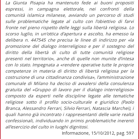
La Giunta Pisapia ha mantenuto fede ai buoni propositi
espressi, in campagna elettorale, nei confronti della
comunità islamica milanese, avviando un percorso di studi
sulle problematiche legate al culto con l’obiettivo di farvi
fronte nel pieno rispetto delle leggi sulla libertà religiosa. Lo
scorso luglio, in un’ottica d’apertura e ascolto, ha emesso la
delibera n. 447545 che precisa le linee di indirizzo per «la
promozione del dialogo interreligioso e per il sostegno del
diritto della libertà di culto di tutte comunità religiose
presenti nel territorio», anche di quelle non munite d’intesa
con lo stato. Impegnata a «rendere operative tutte le proprie
competenze in materia di diritto di libertà religiosa per la
costruzione di una cittadinanza condivisa», l’amministrazione
comunale di Milano ha deciso di avvalersi della consulenza
gratuita del «Gruppo di lavoro per il dialogo interreligioso»
composto da esperti nelle discipline legate alle tematiche
religiose sotto il profilo socio-culturale e giuridico (Paolo
Branca, Alessandro Ferrari, Silvio Ferrari, Natascia Marchei), i
quali hanno già incontrato i rappresentanti delle varie realtà
confessionali, individuando in primis problematiche inerenti
all’esercizio del culto in luoghi dignitosi.
Informazione, 15/10/2012, pag. 597