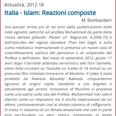
Attualità, 2012-18
Italia - Islam: Reazioni composte
M. Bombardieri
ono passati ormai più di sei anni dalla pubblicazione delle
note vignette satiriche sul profeta Muhammad da parte della
rivista danese Jyllands- Posten (cf. Regno-att. 4,2006,73) e
dall’omicidio del regista olandese Theo Van Gogh, e sulla
scena mediatica internazionale si presenta un nuovo caso di
«manifestazione satirica del pensiero» o di «vilipendio del
Profeta e dell’islam». Nel mese di settembre 2012, giusto 11
anni dopo il terribile attentato terroristico alle Torri Gemelle,
viene fatto circolare su Youtube un trailer di 14 minuti su un
presunto film intitolato Innocence of Muslims. Il video è stato
prodotto da Nakoula Basseley Nakoula, cinquantenne
egiziano di origini copte, residente a Los Angeles e
attualmente agli arresti. Innocence of Muslims si presenta
come una satira sulla vita del Profeta. Muhammad non solo è
dipinto come un impostore ma è anche impersonato da un
attore, contravvenendo così al divieto islamico di raffigurarlo.
Si tratta in sostanza di un filmato amatoriale che solo in parte
può racchiudere un vero storico, presentato in modo