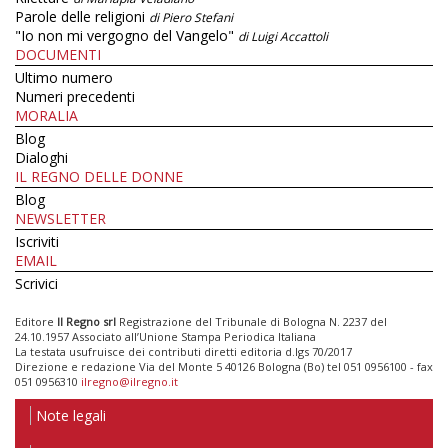
Parole delle religioni
di Piero Stefani
"Io non mi vergogno del Vangelo"
di Luigi Accattoli
DOCUMENTI
Ultimo numero
Numeri precedenti
MORALIA
Blog
Dialoghi
IL REGNO DELLE DONNE
Blog
NEWSLETTER
Iscriviti
EMAIL
Scrivici
Editore
Il Regno srl
Registrazione del Tribunale di Bologna N. 2237 del
24.10.1957 Associato all’Unione Stampa Periodica Italiana
La testata usufruisce dei contributi diretti editoria d.lgs 70/2017
Direzione e redazione Via del Monte 5 40126 Bologna (Bo) tel 051 0956100 - fax
051 0956310
ilregno@ilregno.it
Note legali