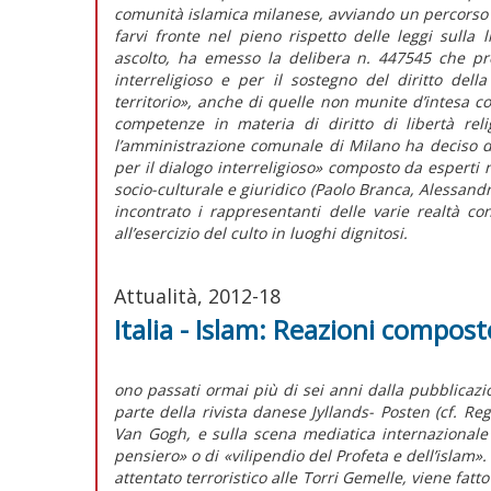
comunità islamica milanese, avviando un percorso di
farvi fronte nel pieno rispetto delle leggi sulla l
ascolto, ha emesso la delibera n. 447545 che pre
interreligioso e per il sostegno del diritto dell
territorio», anche di quelle non munite d’intesa c
competenze in materia di diritto di libertà rel
l’amministrazione comunale di Milano ha deciso di
per il dialogo interreligioso» composto da esperti ne
socio-culturale e giuridico (Paolo Branca, Alessandro
incontrato i rappresentanti delle varie realtà co
all’esercizio del culto in luoghi dignitosi.
Attualità, 2012-18
Italia - Islam: Reazioni compost
ono passati ormai più di sei anni dalla pubblicaz
parte della rivista danese Jyllands- Posten (cf. Re
Van Gogh, e sulla scena mediatica internazionale
pensiero» o di «vilipendio del Profeta e dell’islam»
attentato terroristico alle Torri Gemelle, viene fat