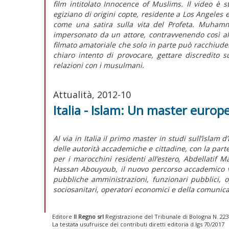
film intitolato Innocence of Muslims. Il video è
egiziano di origini copte, residente a Los Angeles 
come una satira sulla vita del Profeta. Muha
impersonato da un attore, contravvenendo così al d
filmato amatoriale che solo in parte può racchiuder
chiaro intento di provocare, gettare discredito 
relazioni con i musulmani.
Attualità, 2012-10
Italia - Islam: Un master europ
Al via in Italia il primo master in studi sull’islam
delle autorità accademiche e cittadine, con la part
per i marocchini residenti all’estero, Abdellatif 
Hassan Abouyoub, il nuovo percorso accademico vol
pubbliche amministrazioni, funzionari pubblici, op
sociosanitari, operatori economici e della comunicaz
Editore
Il Regno srl
Registrazione del Tribunale di Bologna N. 2237
La testata usufruisce dei contributi diretti editoria d.lgs 70/2017