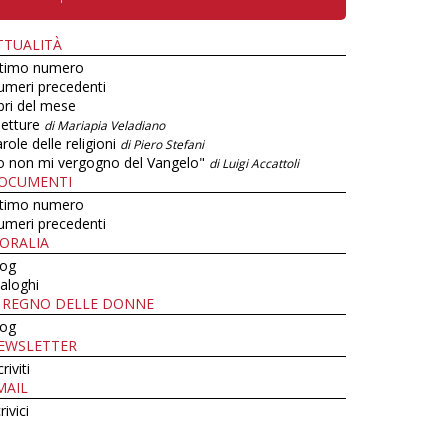
TTUALITÀ
ltimo numero
umeri precedenti
bri del mese
letture
di Mariapia Veladiano
role delle religioni
di Piero Stefani
o non mi vergogno del Vangelo"
di Luigi Accattoli
OCUMENTI
ltimo numero
umeri precedenti
ORALIA
log
aloghi
L REGNO DELLE DONNE
log
EWSLETTER
criviti
MAIL
rivici