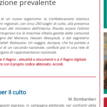
razione prevalente
ce di un nuovo organismo: la Confederazione islamica
ni regionali, con circa 250 luoghi di culto, alla presenza
ari del ministero dell’interno. Risulta essere l’ultimo
intrapreso tra le moschee d’Italia gestite dalle comunità
egno del Marocco, Hassan Abouyoub, e dal segretario
allah Redouane. Un viaggio, dunque, che ha portato a
ivi di un raccordo nazionale, confluiti poi in una rete di
organo di rappresentanza nazionale.
 a
Il Regno - attualità e documenti
o a
Il Regno digitale
.
si con il proprio codice abbonato.
Accedi.
er il culto
M. Bombardieri
ositi espressi, in campagna elettorale, nei confronti della