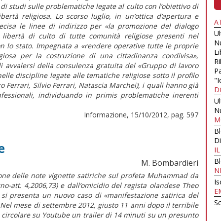
 studi sulle problematiche legate al culto con l’obiettivo di
ibertà religiosa. Lo scorso luglio, in un’ottica d’apertura e
A
cisa le linee di indirizzo per «la promozione del dialogo
U
a libertà di culto di tutte comunità religiose presenti nel
N
on lo stato. Impegnata a «rendere operative tutte le proprie
Li
igiosa per la costruzione di una cittadinanza condivisa»,
Ri
 avvalersi della consulenza gratuita del «Gruppo di lavoro
Pa
lle discipline legate alle tematiche religiose sotto il profilo
"I
 Ferrari, Silvio Ferrari, Natascia Marchei), i quali hanno già
D
nfessionali, individuando in primis problematiche inerenti
U
N
Informazione, 15/10/2012, pag. 597
M
B
Di
e
I
B
M. Bombardieri
N
ione delle note vignette satiriche sul profeta Muhammad da
Is
gno-att. 4,2006,73) e dall’omicidio del regista olandese Theo
E
 si presenta un nuovo caso di «manifestazione satirica del
Sc
. Nel mese di settembre 2012, giusto 11 anni dopo il terribile
to circolare su Youtube un trailer di 14 minuti su un presunto