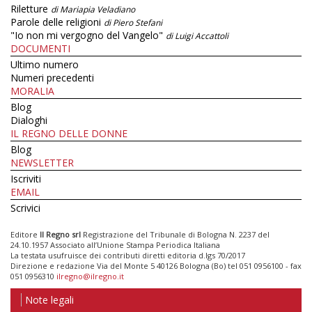
Riletture
di Mariapia Veladiano
Parole delle religioni
di Piero Stefani
"Io non mi vergogno del Vangelo"
di Luigi Accattoli
DOCUMENTI
Ultimo numero
Numeri precedenti
MORALIA
Blog
Dialoghi
IL REGNO DELLE DONNE
Blog
NEWSLETTER
Iscriviti
EMAIL
Scrivici
Editore
Il Regno srl
Registrazione del Tribunale di Bologna N. 2237 del
24.10.1957 Associato all’Unione Stampa Periodica Italiana
La testata usufruisce dei contributi diretti editoria d.lgs 70/2017
Direzione e redazione Via del Monte 5 40126 Bologna (Bo) tel 051 0956100 - fax
051 0956310
ilregno@ilregno.it
Note legali