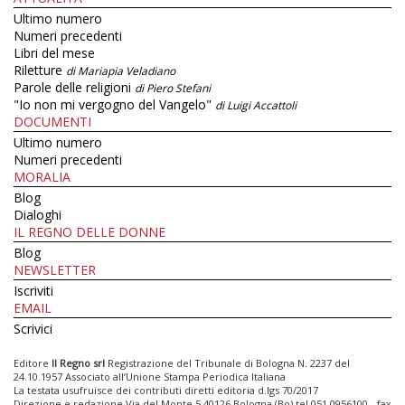
Ultimo numero
Numeri precedenti
Libri del mese
Riletture
di Mariapia Veladiano
Parole delle religioni
di Piero Stefani
"Io non mi vergogno del Vangelo"
di Luigi Accattoli
DOCUMENTI
Ultimo numero
Numeri precedenti
MORALIA
Blog
Dialoghi
IL REGNO DELLE DONNE
Blog
NEWSLETTER
Iscriviti
EMAIL
Scrivici
Editore
Il Regno srl
Registrazione del Tribunale di Bologna N. 2237 del
24.10.1957 Associato all’Unione Stampa Periodica Italiana
La testata usufruisce dei contributi diretti editoria d.lgs 70/2017
Direzione e redazione Via del Monte 5 40126 Bologna (Bo) tel 051 0956100 - fax