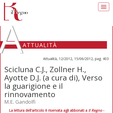
Toggl
navig
A
ATTUALITÀ
Attualità, 12/2012, 15/06/2012, pag. 403
Scicluna C.J., Zollner H.,
Ayotte D.J. (a cura di), Verso
la guarigione e il
rinnovamento
M.E. Gandolfi
La lettura dell'articolo è riservata agli abbonati a
Il Regno -