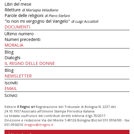
Libri del mese
Riletture
di Mariapia Veladiano
Parole delle religioni
di Piero Stefani
"Io non mi vergogno del Vangelo"
di Luigi Accattoli
DOCUMENTI
Ultimo numero
Numeri precedenti
MORALIA
Blog
Dialoghi
IL REGNO DELLE DONNE
Blog
NEWSLETTER
Iscriviti
EMAIL
Scrivici
Editore
Il Regno srl
Registrazione del Tribunale di Bologna N. 2237 del
24.10.1957 Associato all’Unione Stampa Periodica Italiana
La testata usufruisce dei contributi diretti editoria d.lgs 70/2017
Direzione e redazione Via del Monte 5 40126 Bologna (Bo) tel 051 0956100 - fax
051 0956310
ilregno@ilregno.it