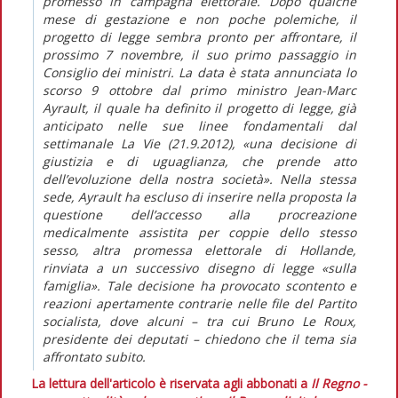
promesso in campagna elettorale. Dopo qualche
mese di gestazione e non poche polemiche, il
progetto di legge sembra pronto per affrontare, il
prossimo 7 novembre, il suo primo passaggio in
Consiglio dei ministri. La data è stata annunciata lo
scorso 9 ottobre dal primo ministro Jean-Marc
Ayrault, il quale ha definito il progetto di legge, già
anticipato nelle sue linee fondamentali dal
settimanale La Vie (21.9.2012), «una decisione di
giustizia e di uguaglianza, che prende atto
dell’evoluzione della nostra società». Nella stessa
sede, Ayrault ha escluso di inserire nella proposta la
questione dell’accesso alla procreazione
medicalmente assistita per coppie dello stesso
sesso, altra promessa elettorale di Hollande,
rinviata a un successivo disegno di legge «sulla
famiglia». Tale decisione ha provocato scontento e
reazioni apertamente contrarie nelle file del Partito
socialista, dove alcuni – tra cui Bruno Le Roux,
presidente dei deputati – chiedono che il tema sia
affrontato subito.
La lettura dell'articolo è riservata agli abbonati a
Il Regno -