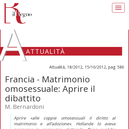
Toggl
navig
A
ATTUALITÀ
Attualità, 18/2012, 15/10/2012, pag. 586
Francia - Matrimonio
omosessuale: Aprire il
dibattito
M. Bernardoni
Aprire «alle coppie omosessuali il diritto al
matrimonio e all’adozione». Hollande lo aveva