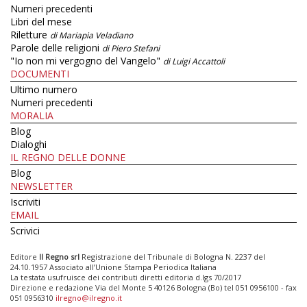
Numeri precedenti
Libri del mese
Riletture
di Mariapia Veladiano
Parole delle religioni
di Piero Stefani
"Io non mi vergogno del Vangelo"
di Luigi Accattoli
DOCUMENTI
Ultimo numero
Numeri precedenti
MORALIA
Blog
Dialoghi
IL REGNO DELLE DONNE
Blog
NEWSLETTER
Iscriviti
EMAIL
Scrivici
Editore
Il Regno srl
Registrazione del Tribunale di Bologna N. 2237 del
24.10.1957 Associato all’Unione Stampa Periodica Italiana
La testata usufruisce dei contributi diretti editoria d.lgs 70/2017
Direzione e redazione Via del Monte 5 40126 Bologna (Bo) tel 051 0956100 - fax
051 0956310
ilregno@ilregno.it