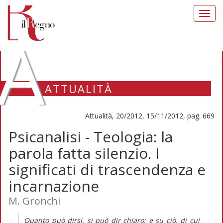
Toggl
navig
A
ATTUALITÀ
Attualità, 20/2012, 15/11/2012, pag. 669
Psicanalisi - Teologia: la
parola fatta silenzio. I
significati di trascendenza e
incarnazione
M. Gronchi
Quanto può dirsi, si può dir chiaro; e su ciò, di cui