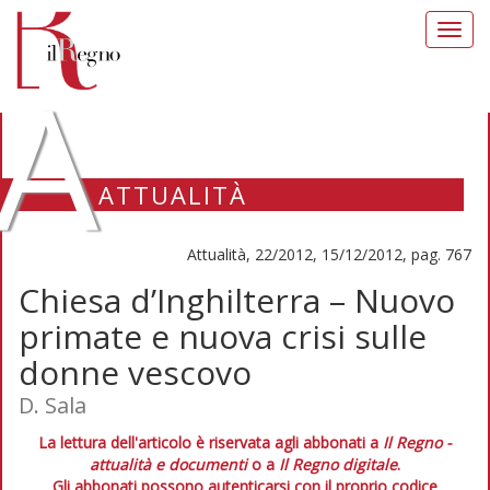
Toggl
navig
A
ATTUALITÀ
Attualità, 22/2012, 15/12/2012, pag. 767
Chiesa d’Inghilterra – Nuovo
primate e nuova crisi sulle
donne vescovo
D. Sala
La lettura dell'articolo è riservata agli abbonati a
Il Regno -
attualità e documenti
o a
Il Regno digitale
.
Gli abbonati possono autenticarsi con il proprio codice