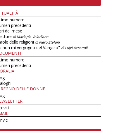
TTUALITÀ
ltimo numero
umeri precedenti
bri del mese
letture
di Mariapia Veladiano
role delle religioni
di Piero Stefani
o non mi vergogno del Vangelo"
di Luigi Accattoli
OCUMENTI
ltimo numero
umeri precedenti
ORALIA
log
aloghi
L REGNO DELLE DONNE
log
EWSLETTER
criviti
MAIL
rivici