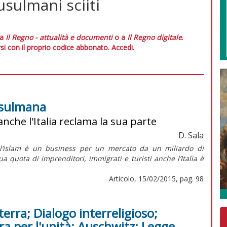
usulmani sciiti
 a
Il Regno - attualità e documenti
o a
Il Regno digitale
.
si con il proprio codice abbonato.
Accedi.
usulmana
nche l'Italia reclama la sua parte
D. Sala
te, l’islam è un business per un mercato da un miliardo di
a quota di imprenditori, immigrati e turisti anche l’Italia è
Articolo, 15/02/2015, pag. 98
terra; Dialogo interreligioso;
ra per l'unità; Auschwitz; Legge