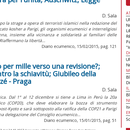
A
D. Sala
U
 la strage a opera di terroristi islamici nella redazione del
N
to kosher a Parigi, gli organismi ecumenici e interreligiosi
Li
, insieme alla vicinanza e solidarietà ai familiari delle
Ri
Riaffermano la libertà...
Pa
Diario ecumenico, 15/02/2015, pag. 121
"I
D
U
 per mille verso una revisione?;
N
M
tro la schiavitù; Giubileo della
B
izé - Praga
Di
I
D. Sala
B
ica. Dal 1° al 12 dicembre si tiene a Lima in Perù la 20a
N
ico (COP20), che deve elaborare la bozza di strumento
Is
st-Kyoto e sarà sottoposto alla ratifica della COP21 a Parigi
E
na delegazione del Consiglio ecumenico...
Sc
Diario ecumenico, 15/01/2015, pag. 51