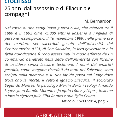
crocifisso"
25 anni dall'assassinio di Ellacuria e
compagni
M. Bernardoni
Nel corso di una sanguinosa guerra civile, che mieterà tra il
1980 e il 1992 oltre 75.000 vittime (insieme a migliaia di
persone «scomparse»), il 16 novembre 1989, nelle prime ore
del mattino, sei sacerdoti gesuiti dell’Università del
Centroamerica (UCA) di San Salvador, la loro governante e la
figlia quindicenne furono assassinati in modo efferato da un
commando penetrato nella sede dell’Università con l’ordine
di uccidere senza lasciare testimoni. I nomi dei «martiri
gesuiti», come vengono ricordati da tanti nel Salvador, sono
scolpiti nella memoria e su una lapide posta nel luogo dove
trovarono la morte: il rettore Ignácio Ellacuría, il sociologo
Segundo Montes, lo psicologo Martín Baró, i teologi Amando
López, Juan Ramón Moreno e Joaquín López y López; insieme
a loro la signora Julia Elba Ramos e sua figlia Celina.
Articolo, 15/11/2014, pag. 733
ABBONATI ON-LINE