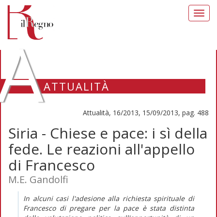
Toggl
navig
A
ATTUALITÀ
Attualità, 16/2013, 15/09/2013, pag. 488
Siria - Chiese e pace: i sì della
fede. Le reazioni all'appello
di Francesco
M.E. Gandolfi
In alcuni casi l'adesione alla richiesta spirituale di
Francesco di pregare per la pace è stata distinta