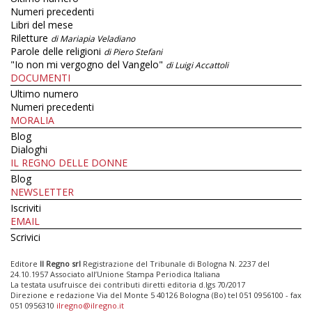
Numeri precedenti
Libri del mese
Riletture
di Mariapia Veladiano
Parole delle religioni
di Piero Stefani
"Io non mi vergogno del Vangelo"
di Luigi Accattoli
DOCUMENTI
Ultimo numero
Numeri precedenti
MORALIA
Blog
Dialoghi
IL REGNO DELLE DONNE
Blog
NEWSLETTER
Iscriviti
EMAIL
Scrivici
Editore
Il Regno srl
Registrazione del Tribunale di Bologna N. 2237 del
24.10.1957 Associato all’Unione Stampa Periodica Italiana
La testata usufruisce dei contributi diretti editoria d.lgs 70/2017
Direzione e redazione Via del Monte 5 40126 Bologna (Bo) tel 051 0956100 - fax
051 0956310
ilregno@ilregno.it