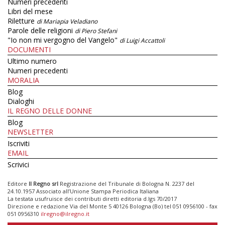
Numeri precedenti
Libri del mese
Riletture
di Mariapia Veladiano
Parole delle religioni
di Piero Stefani
"Io non mi vergogno del Vangelo"
di Luigi Accattoli
DOCUMENTI
Ultimo numero
Numeri precedenti
MORALIA
Blog
Dialoghi
IL REGNO DELLE DONNE
Blog
NEWSLETTER
Iscriviti
EMAIL
Scrivici
Editore
Il Regno srl
Registrazione del Tribunale di Bologna N. 2237 del
24.10.1957 Associato all’Unione Stampa Periodica Italiana
La testata usufruisce dei contributi diretti editoria d.lgs 70/2017
Direzione e redazione Via del Monte 5 40126 Bologna (Bo) tel 051 0956100 - fax
051 0956310
ilregno@ilregno.it