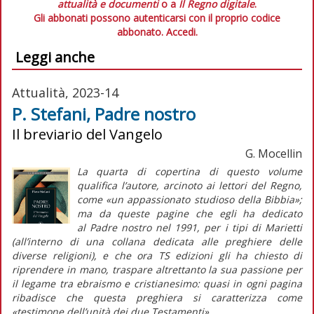
attualità e documenti
o a
Il Regno digitale
.
Gli abbonati possono autenticarsi con il proprio codice
abbonato.
Accedi.
Leggi anche
Attualità, 2023-14
P. Stefani, Padre nostro
Il breviario del Vangelo
G. Mocellin
La quarta di copertina di questo volume
qualifica l’autore, arcinoto ai lettori del
Regno
,
come «un appassionato studioso della Bibbia»;
ma da queste pagine che egli ha dedicato
al
Padre nostro
nel 1991, per i tipi di Marietti
(all’interno di una collana dedicata alle preghiere delle
diverse religioni), e che ora TS edizioni gli ha chiesto di
riprendere in mano, traspare altrettanto la sua passione per
il legame tra ebraismo e cristianesimo: quasi in ogni pagina
ribadisce che questa preghiera si caratterizza come
«testimone dell’unità dei due Testamenti».