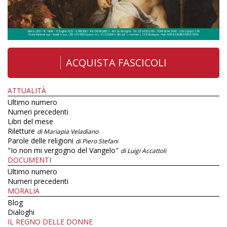
ACQUISTA FASCICOLI
ATTUALITÀ
Ultimo numero
Numeri precedenti
Libri del mese
Riletture
di Mariapia Veladiano
Parole delle religioni
di Piero Stefani
"Io non mi vergogno del Vangelo"
di Luigi Accattoli
DOCUMENTI
Ultimo numero
Numeri precedenti
MORALIA
Blog
Dialoghi
IL REGNO DELLE DONNE