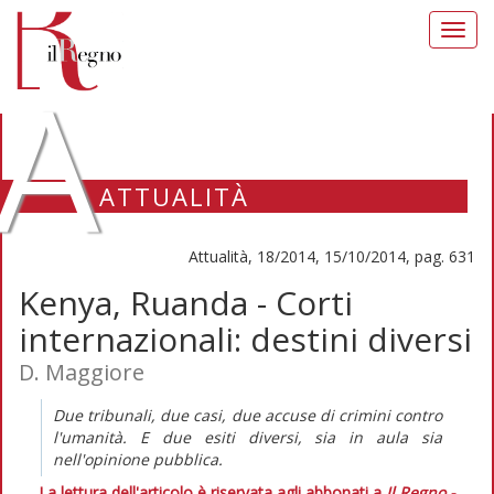
Toggl
navig
A
ATTUALITÀ
Attualità, 18/2014, 15/10/2014, pag. 631
Kenya, Ruanda - Corti
internazionali: destini diversi
D. Maggiore
Due tribunali, due casi, due accuse di crimini contro
l'umanità. E due esiti diversi, sia in aula sia
nell'opinione pubblica.
La lettura dell'articolo è riservata agli abbonati a
Il Regno -