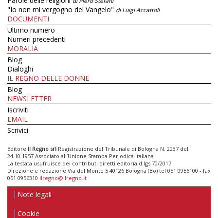
Parole delle religioni
di Piero Stefani
"Io non mi vergogno del Vangelo"
di Luigi Accattoli
DOCUMENTI
Ultimo numero
Numeri precedenti
MORALIA
Blog
Dialoghi
IL REGNO DELLE DONNE
Blog
NEWSLETTER
Iscriviti
EMAIL
Scrivici
Editore
Il Regno srl
Registrazione del Tribunale di Bologna N. 2237 del
24.10.1957 Associato all’Unione Stampa Periodica Italiana
La testata usufruisce dei contributi diretti editoria d.lgs 70/2017
Direzione e redazione Via del Monte 5 40126 Bologna (Bo) tel 051 0956100 - fax
051 0956310
ilregno@ilregno.it
Note legali
Cookie