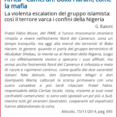
la mafia
La violenta escalation del gruppo islamista:
così il terrore varca i confini della Nigeria
G. Baioni
Fratel Fabio Mussi, del PIME, è l’unico missionario straniero
rimasto a vivere nell’estremo Nord del Camerun, zona un
tempo tranquilla, ma oggi alla mercé dei terroristi di Boko
Haram. In genere, quando si parla del gruppo terroristico di
Abubakar Shekau, la mente va al Nordest della Nigeria, luogo
in cui effettivamente vivono e operano i suoi affiliati, ma
ormai anche l’estremità Nord del Camerun è infestata e meta
di razzie e rapimenti continui, come quello dei due sacerdoti
italiani fidei donum, don Gianantonio Allegri e don
Giampaolo Marta, catturati la scorsa primavera con una
suora canadese e più tardi rilasciati. Fratel Fabio,
responsabile della Caritas locale, resta, insieme ai suoi nove
confratelli camerunesi: si sono solo spostati un po’ più a Sud,
mentre tutti gli stranieri (lavoratori, cooperanti ed espatriati)
hanno abbandonato la zona.
Articolo, 15/11/2014, pag. 695