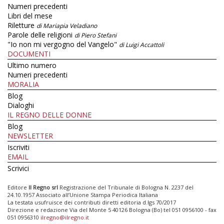
Numeri precedenti
Libri del mese
Riletture
di Mariapia Veladiano
Parole delle religioni
di Piero Stefani
"Io non mi vergogno del Vangelo"
di Luigi Accattoli
DOCUMENTI
Ultimo numero
Numeri precedenti
MORALIA
Blog
Dialoghi
IL REGNO DELLE DONNE
Blog
NEWSLETTER
Iscriviti
EMAIL
Scrivici
Editore
Il Regno srl
Registrazione del Tribunale di Bologna N. 2237 del
24.10.1957 Associato all’Unione Stampa Periodica Italiana
La testata usufruisce dei contributi diretti editoria d.lgs 70/2017
Direzione e redazione Via del Monte 5 40126 Bologna (Bo) tel 051 0956100 - fax
051 0956310
ilregno@ilregno.it