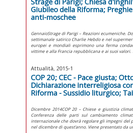
Strage di Parigi; Chiesa d'Inghil
Giubileo della Riforma; Preghie
anti-moschee
GennaioStrage di Parigi – Reazioni ecumeniche. Dopo
settimanale satirico Charlie Hebdo e nel supermerca
europei e mondiali esprimono una ferma condanna
vittime e alla Francia repubblicana e ai suoi valori. 
Attualità, 2015-1
COP 20; CEC - Pace giusta; Otto
Dichiarazione interreligiosa con
Riforma - Sussidio liturgico; Ta
Dicembre 2014COP 20 – Chiese e giustizia climat
Conferenza delle parti sul cambiamento climat
internazionale che dovrà regolare gli impegni del po
nel dicembre di quest’anno. Viene presentato da u