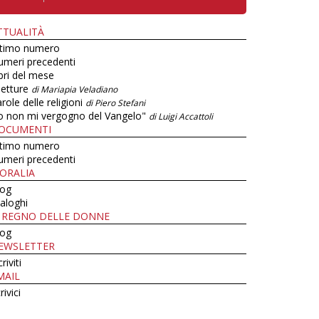
TTUALITÀ
ltimo numero
umeri precedenti
bri del mese
letture
di Mariapia Veladiano
role delle religioni
di Piero Stefani
o non mi vergogno del Vangelo"
di Luigi Accattoli
OCUMENTI
ltimo numero
umeri precedenti
ORALIA
log
aloghi
L REGNO DELLE DONNE
log
EWSLETTER
criviti
MAIL
rivici