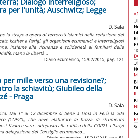
terra; Dialogo interreligioso;
ra per l'unità; Auschwitz; Legge
A
U
D. Sala
N
Li
 la strage a opera di terroristi islamici nella redazione del
Ri
to kosher a Parigi, gli organismi ecumenici e interreligiosi
Pa
, insieme alla vicinanza e solidarietà ai familiari delle
"I
Riaffermano la libertà...
D
Diario ecumenico, 15/02/2015, pag. 121
U
N
M
 per mille verso una revisione?;
B
tro la schiavitù; Giubileo della
Di
I
izé - Praga
B
D. Sala
N
ica. Dal 1° al 12 dicembre si tiene a Lima in Perù la 20a
Is
ico (COP20), che deve elaborare la bozza di strumento
E
st-Kyoto e sarà sottoposto alla ratifica della COP21 a Parigi
Sc
na delegazione del Consiglio ecumenico...
Diario ecumenico, 15/01/2015, pag. 51