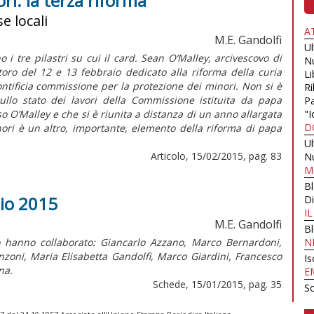
ri: la terza riforma
e locali
A
M.E. Gandolfi
U
 i tre pilastri su cui il card. Sean O’Malley, arcivescovo di
N
toro del 12 e 13 febbraio dedicato alla riforma della curia
Li
ntificia commissione per la protezione dei minori. Non si è
Ri
ullo stato dei lavori della Commissione istituita da papa
Pa
o O’Malley e che si è riunita a distanza di un anno allargata
"I
D
ori è un altro, importante, elemento della riforma di papa
U
Articolo, 15/02/2015, pag. 83
N
M
B
aio 2015
Di
I
M.E. Gandolfi
B
 hanno collaborato: Giancarlo Azzano, Marco Bernardoni,
N
zoni, Maria Elisabetta Gandolfi, Marco Giardini, Francesco
Is
na.
E
Schede, 15/01/2015, pag. 35
Sc