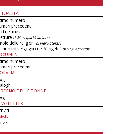
TTUALITÀ
ltimo numero
umeri precedenti
bri del mese
letture
di Mariapia Veladiano
role delle religioni
di Piero Stefani
o non mi vergogno del Vangelo"
di Luigi Accattoli
OCUMENTI
ltimo numero
umeri precedenti
ORALIA
log
aloghi
L REGNO DELLE DONNE
log
EWSLETTER
criviti
MAIL
rivici