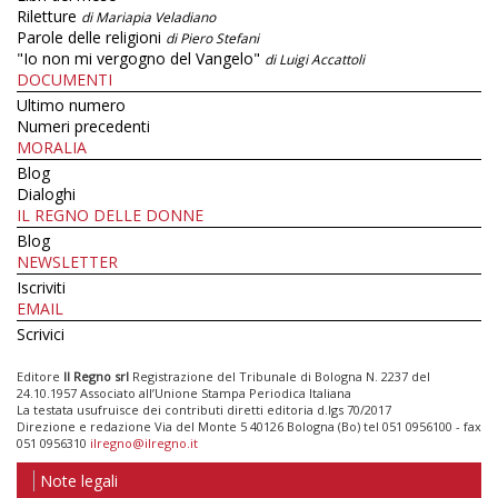
Riletture
di Mariapia Veladiano
Parole delle religioni
di Piero Stefani
"Io non mi vergogno del Vangelo"
di Luigi Accattoli
DOCUMENTI
Ultimo numero
Numeri precedenti
MORALIA
Blog
Dialoghi
IL REGNO DELLE DONNE
Blog
NEWSLETTER
Iscriviti
EMAIL
Scrivici
Editore
Il Regno srl
Registrazione del Tribunale di Bologna N. 2237 del
24.10.1957 Associato all’Unione Stampa Periodica Italiana
La testata usufruisce dei contributi diretti editoria d.lgs 70/2017
Direzione e redazione Via del Monte 5 40126 Bologna (Bo) tel 051 0956100 - fax
051 0956310
ilregno@ilregno.it
Note legali