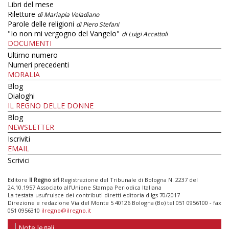
Libri del mese
Riletture
di Mariapia Veladiano
Parole delle religioni
di Piero Stefani
"Io non mi vergogno del Vangelo"
di Luigi Accattoli
DOCUMENTI
Ultimo numero
Numeri precedenti
MORALIA
Blog
Dialoghi
IL REGNO DELLE DONNE
Blog
NEWSLETTER
Iscriviti
EMAIL
Scrivici
Editore
Il Regno srl
Registrazione del Tribunale di Bologna N. 2237 del
24.10.1957 Associato all’Unione Stampa Periodica Italiana
La testata usufruisce dei contributi diretti editoria d.lgs 70/2017
Direzione e redazione Via del Monte 5 40126 Bologna (Bo) tel 051 0956100 - fax
051 0956310
ilregno@ilregno.it
Note legali