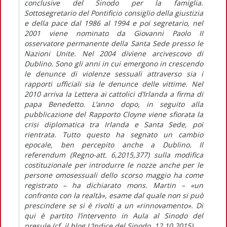
conclusive del Sinodo per la famiglia.
Sottosegretario del Pontificio consiglio della giustizia
e della pace dal 1986 al 1994 e poi segretario, nel
2001 viene nominato da Giovanni Paolo II
osservatore permanente della Santa Sede presso le
Nazioni Unite. Nel 2004 diviene arcivescovo di
Dublino. Sono gli anni in cui emergono in crescendo
le denunce di violenze sessuali attraverso sia i
rapporti ufficiali sia le denunce delle vittime. Nel
2010 arriva la Lettera ai cattolici d’Irlanda a firma di
papa Benedetto. L’anno dopo, in seguito alla
pubblicazione del Rapporto Cloyne viene sfiorata la
crisi diplomatica tra Irlanda e Santa Sede, poi
rientrata. Tutto questo ha segnato un cambio
epocale, ben percepito anche a Dublino. Il
referendum (Regno-att. 6,2015,377) sulla modifica
costituzionale per introdurre le nozze anche per le
persone omosessuali dello scorso maggio ha come
registrato – ha dichiarato mons. Martin – «un
confronto con la realtà», esame dal quale non si può
prescindere se si è rivolti a un «rinnovamento». Di
qui è partito l’intervento in Aula al Sinodo del
presule (cf. il blog L’Indice del Sinodo, 12.10.2015).