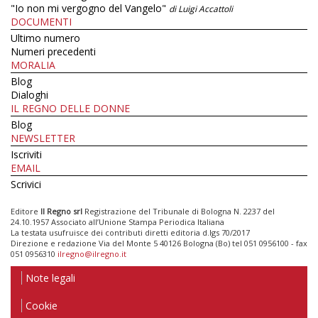
"Io non mi vergogno del Vangelo"
di Luigi Accattoli
DOCUMENTI
Ultimo numero
Numeri precedenti
MORALIA
Blog
Dialoghi
IL REGNO DELLE DONNE
Blog
NEWSLETTER
Iscriviti
EMAIL
Scrivici
Editore
Il Regno srl
Registrazione del Tribunale di Bologna N. 2237 del
24.10.1957 Associato all’Unione Stampa Periodica Italiana
La testata usufruisce dei contributi diretti editoria d.lgs 70/2017
Direzione e redazione Via del Monte 5 40126 Bologna (Bo) tel 051 0956100 - fax
051 0956310
ilregno@ilregno.it
Note legali
Cookie