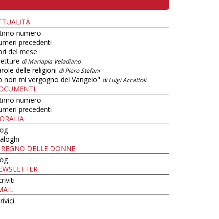
TTUALITÀ
ltimo numero
umeri precedenti
bri del mese
letture
di Mariapia Veladiano
role delle religioni
di Piero Stefani
o non mi vergogno del Vangelo"
di Luigi Accattoli
OCUMENTI
ltimo numero
umeri precedenti
ORALIA
log
aloghi
L REGNO DELLE DONNE
log
EWSLETTER
criviti
MAIL
rivici