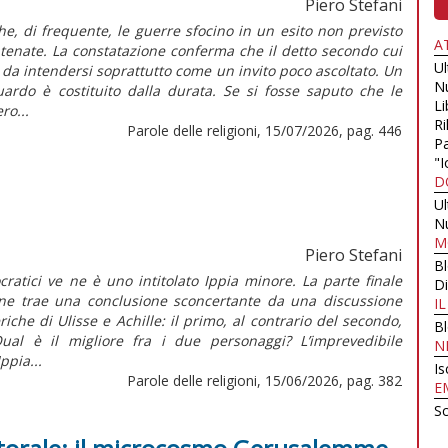
Piero Stefani
che, di frequente, le guerre sfocino in un esito non previsto
A
tenate. La constatazione conferma che il detto secondo cui
U
è da intendersi soprattutto come un invito poco ascoltato. Un
N
guardo è costituito dalla durata. Se si fosse saputo che le
Li
ro...
Ri
Parole delle religioni, 15/07/2026, pag. 446
Pa
"I
D
U
N
M
Piero Stefani
B
ocratici ve ne è uno intitolato Ippia minore. La parte finale
Di
one trae una conclusione sconcertante da una discussione
I
iche di Ulisse e Achille: il primo, al contrario del secondo,
B
ual è il migliore fra i due personaggi? L’imprevedibile
N
Ippia...
Is
Parole delle religioni, 15/06/2026, pag. 382
E
Sc