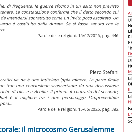
che, di frequente, le guerre sfocino in un esito non previsto
tenate. La constatazione conferma che il detto secondo cui
A
è da intendersi soprattutto come un invito poco ascoltato. Un
U
guardo è costituito dalla durata. Se si fosse saputo che le
N
ro...
Li
Parole delle religioni, 15/07/2026, pag. 446
Ri
Pa
"I
D
U
N
M
Piero Stefani
B
ocratici ve ne è uno intitolato Ippia minore. La parte finale
Di
one trae una conclusione sconcertante da una discussione
I
iche di Ulisse e Achille: il primo, al contrario del secondo,
B
ual è il migliore fra i due personaggi? L’imprevedibile
N
Ippia...
Is
Parole delle religioni, 15/06/2026, pag. 382
E
Sc
astorale: il microcosmo Gerusalemme