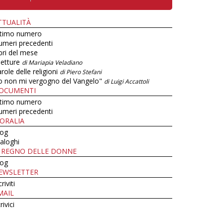
TTUALITÀ
ltimo numero
umeri precedenti
bri del mese
letture
di Mariapia Veladiano
role delle religioni
di Piero Stefani
o non mi vergogno del Vangelo"
di Luigi Accattoli
OCUMENTI
ltimo numero
umeri precedenti
ORALIA
log
aloghi
L REGNO DELLE DONNE
log
EWSLETTER
criviti
MAIL
rivici