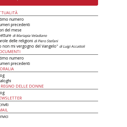
TTUALITÀ
ltimo numero
umeri precedenti
bri del mese
letture
di Mariapia Veladiano
role delle religioni
di Piero Stefani
o non mi vergogno del Vangelo"
di Luigi Accattoli
OCUMENTI
ltimo numero
umeri precedenti
ORALIA
log
aloghi
L REGNO DELLE DONNE
log
EWSLETTER
criviti
MAIL
rivici