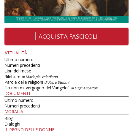
ACQUISTA FASCICOLI
ATTUALITÀ
Ultimo numero
Numeri precedenti
Libri del mese
Riletture
di Mariapia Veladiano
Parole delle religioni
di Piero Stefani
"Io non mi vergogno del Vangelo"
di Luigi Accattoli
DOCUMENTI
Ultimo numero
Numeri precedenti
MORALIA
Blog
Dialoghi
IL REGNO DELLE DONNE