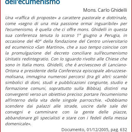
dell'ecumenismo
Mons. Carlo Ghidelli
Una «raffica di proposte» a carattere pastorale e dottrinale,
come «segno di una mia passione ormai inguaribile» per
l’ecumenismo, è quella che ci offre mons. Ghidelli in questa
sua conferenza tenuta lo scorso 1° giugno a Perugia, in
occasione del 40° della fondazione del Centro universitario
ed ecumenico «San Martino», che a suo tempo coincise con
la promulgazione del decreto conciliare sull’ecumenismo
Unitatis redintegratio. Con lo sguardo rivolto alle Chiese che
sono in Italia mons. Ghidelli, che è arcivescovo di Lanciano-
Ortona e presidente della Conferenza episcopale abruzzese-
molisana, immagina numerosi percorsi (tra gli altri: scambi
simbolici di doni, studi e pubblicazioni congiunte, studio e
formazione comuni, soprattutto sulla Bibbia), distinti ma
convergenti verso un obiettivo preciso: portare l’ecumenismo
all’interno della vita delle singole parrocchie. «Dobbiamo
scendere dai palazzi alle strade, uscire dalle sale dei
convegni e camminare con la gente delle piazze,
abbandonare gli specialisti e stare con i fedeli della messa
domenicale».
Documento, 01/12/2005, pag. 632