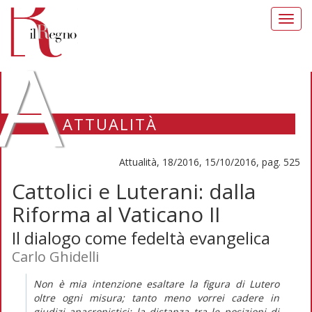
Toggl
navig
A
ATTUALITÀ
Attualità, 18/2016, 15/10/2016, pag. 525
Cattolici e Luterani: dalla
Riforma al Vaticano II
Il dialogo come fedeltà evangelica
Carlo Ghidelli
Non è mia intenzione esaltare la figura di Lutero
oltre ogni misura; tanto meno vorrei cadere in
giudizi anacronistici: la distanza tra le posizioni di