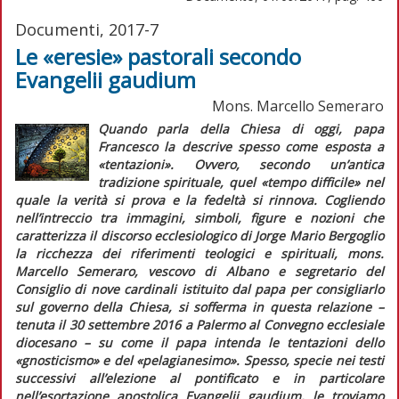
Documenti, 2017-7
Le «eresie» pastorali secondo
Evangelii gaudium
Mons. Marcello Semeraro
Quando parla della Chiesa di oggi, papa
Francesco la descrive spesso come esposta a
«tentazioni»
. Ovvero, secondo un’antica
tradizione spirituale, quel «tempo difficile» nel
quale la verità si prova e la fedeltà si rinnova. Cogliendo
nell’intreccio tra immagini, simboli, figure e nozioni che
caratterizza il discorso ecclesiologico di Jorge Mario Bergoglio
la ricchezza dei riferimenti teologici e spirituali, mons.
Marcello Semeraro, vescovo di Albano e segretario del
Consiglio di nove cardinali istituito dal papa per consigliarlo
sul governo della Chiesa, si sofferma in questa relazione –
tenuta il 30 settembre 2016 a Palermo al Convegno ecclesiale
diocesano – su come il papa intenda le tentazioni dello
«gnosticismo»
e del
«pelagianesimo»
.
Spesso, specie nei testi
successivi all’elezione al pontificato e in particolare
nell’esortazione apostolica
Evangelii gaudium
, le troviamo