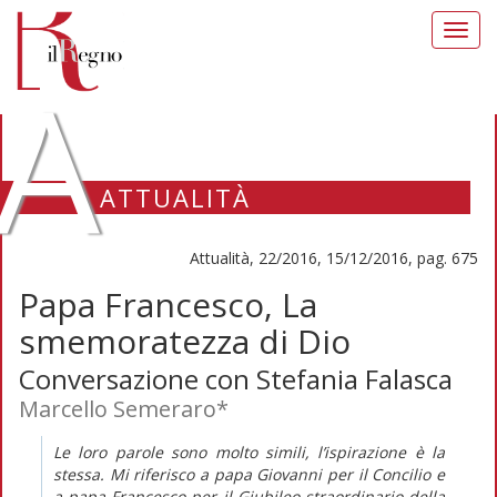
Toggl
navig
A
ATTUALITÀ
Attualità, 22/2016, 15/12/2016, pag. 675
Papa Francesco, La
smemoratezza di Dio
Conversazione con Stefania Falasca
Marcello Semeraro*
Le loro parole sono molto simili, l’ispirazione è la
stessa. Mi riferisco a papa Giovanni per il Concilio e
a papa Francesco per il Giubileo straordinario della