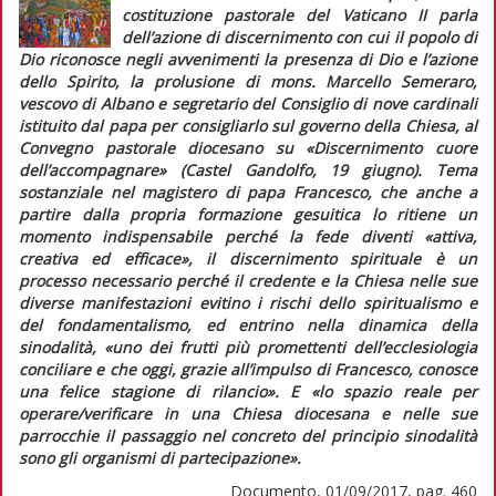
costituzione pastorale del Vaticano II parla
dell’azione di discernimento con cui il popolo di
Dio riconosce negli avvenimenti la presenza di Dio e l’azione
dello Spirito, la prolusione di mons. Marcello Semeraro,
vescovo di Albano e segretario del Consiglio di nove cardinali
istituito dal papa per consigliarlo sul governo della Chiesa, al
Convegno pastorale diocesano su «Discernimento cuore
dell’accompagnare» (Castel Gandolfo, 19 giugno).
Tema
sostanziale nel magistero di papa Francesco, che anche a
partire dalla propria formazione gesuitica lo ritiene un
momento indispensabile perché la fede diventi
«attiva,
creativa ed efficace»
, il discernimento spirituale è un
processo necessario perché il credente e la Chiesa nelle sue
diverse manifestazioni evitino i rischi dello spiritualismo e
del fondamentalismo, ed entrino nella dinamica della
sinodalità,
«uno dei frutti più promettenti dell’ecclesiologia
conciliare e che oggi, grazie all’impulso di Francesco, conosce
una felice stagione di rilancio».
E
«lo spazio reale per
operare/verificare in una Chiesa diocesana e nelle sue
parrocchie il passaggio nel concreto del principio sinodalità
sono gli organismi di partecipazione».
Documento, 01/09/2017, pag. 460