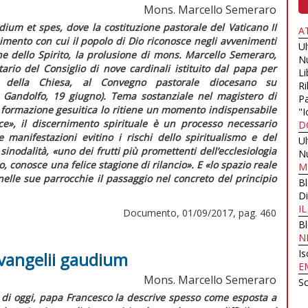
Mons. Marcello Semeraro
dium et spes
, dove la costituzione pastorale del Vaticano II
A
nimento con cui il popolo di Dio riconosce negli avvenimenti
U
ne dello Spirito, la prolusione di mons. Marcello Semeraro,
N
ario del Consiglio di nove cardinali istituito dal papa per
Li
no della Chiesa, al Convegno pastorale diocesano su
Ri
 Gandolfo, 19 giugno).
Tema sostanziale nel magistero di
Pa
 formazione gesuitica lo ritiene un momento indispensabile
"I
ce»
, il discernimento spirituale è un processo necessario
D
 manifestazioni evitino i rischi dello spiritualismo e del
U
sinodalità,
«uno dei frutti più promettenti dell’ecclesiologia
N
co, conosce una felice stagione di rilancio».
E
«lo spazio reale
M
elle sue parrocchie il passaggio nel concreto del principio
B
Di
I
Documento, 01/09/2017, pag. 460
B
N
Is
Evangelii gaudium
E
Mons. Marcello Semeraro
Sc
di oggi, papa Francesco la descrive spesso come esposta a