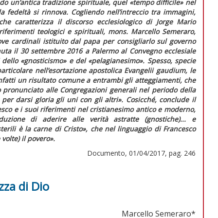
do un’antica tradizione spirituale, quel «tempo difficile» nel
la fedeltà si rinnova. Cogliendo nell’intreccio tra immagini,
che caratterizza il discorso ecclesiologico di Jorge Mario
riferimenti teologici e spirituali, mons. Marcello Semeraro,
ve cardinali istituito dal papa per consigliarlo sul governo
enuta il 30 settembre 2016 a Palermo al Convegno ecclesiale
i dello
«gnosticismo»
e del
«pelagianesimo»
.
Spesso, specie
 particolare nell’esortazione apostolica
Evangelii gaudium
, le
infatti un risultato comune a entrambi gli atteggiamenti, che
o pronunciato alle Congregazioni generali nel periodo della
er darsi gloria gli uni con gli altri»
. Cosicché, conclude il
co e i suoi riferimenti nel cristianesimo antico e moderno,
uzione di aderire alle verità astratte (gnostiche)... e
terili è la carne di Cristo»,
che nel linguaggio di Francesco
volte) il povero».
Documento, 01/04/2017, pag. 246
za di Dio
Marcello Semeraro*