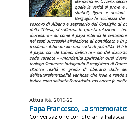
«tentazioni»
. Ovvero, secon
quale la verità si prova e 
simboli, figure e nozioni 
Bergoglio la ricchezza dei 
vescovo di Albano e segretario del Consiglio di no
della Chiesa, si sofferma in questa relazione – t
diocesano – su come il papa intenda le tentazion
nei testi successivi all’elezione al pontificato e in
troviamo abbinate
«in una sorta di polarità»
. Vi è 
il papa, con de Lubac, definisce – sin dal discors
sede vacante –
«mondanità spirituale: quel vivere p
teologo Semeraro indagando il magistero di Frances
«l’unica realtà in grado di liberarci dalla sed
dell’autoreferenzialità vanitosa che isola e rende s
indica
«non soltanto l’eucaristia, ma anche (e molte 
Attualità, 2016-22
Papa Francesco, La smemoratez
Conversazione con Stefania Falasca