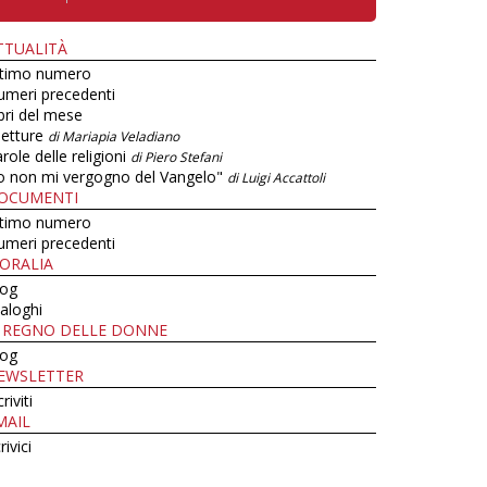
TTUALITÀ
ltimo numero
umeri precedenti
bri del mese
letture
di Mariapia Veladiano
role delle religioni
di Piero Stefani
o non mi vergogno del Vangelo"
di Luigi Accattoli
OCUMENTI
ltimo numero
umeri precedenti
ORALIA
log
aloghi
L REGNO DELLE DONNE
log
EWSLETTER
criviti
MAIL
rivici