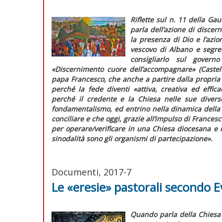
Riflette sul n. 11 della
Gau
parla dell’azione di discer
la presenza di Dio e l’azio
vescovo di Albano e segret
consigliarlo sul gover
«Discernimento cuore dell’accompagnare» (Castel
papa Francesco, che anche a partire dalla propria
perché la fede diventi
«attiva, creativa ed effica
perché il credente e la Chiesa nelle sue diverse
fondamentalismo, ed entrino nella dinamica della 
conciliare e che oggi, grazie all’impulso di Frances
per operare/verificare in una Chiesa diocesana e n
sinodalità sono gli organismi di partecipazione».
Documenti, 2017-7
Le «eresie» pastorali secondo 
Quando parla della Chiesa 