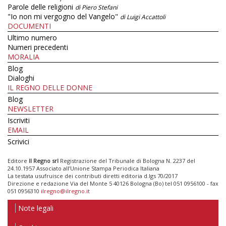
Parole delle religioni
di Piero Stefani
"Io non mi vergogno del Vangelo"
di Luigi Accattoli
DOCUMENTI
Ultimo numero
Numeri precedenti
MORALIA
Blog
Dialoghi
IL REGNO DELLE DONNE
Blog
NEWSLETTER
Iscriviti
EMAIL
Scrivici
Editore
Il Regno srl
Registrazione del Tribunale di Bologna N. 2237 del
24.10.1957 Associato all’Unione Stampa Periodica Italiana
La testata usufruisce dei contributi diretti editoria d.lgs 70/2017
Direzione e redazione Via del Monte 5 40126 Bologna (Bo) tel 051 0956100 - fax
051 0956310
ilregno@ilregno.it
Note legali