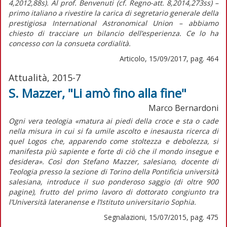
4,2012,88s). Al prof. Benvenuti (cf.
Regno-att
. 8,2014,273ss) –
primo italiano a rivestire la carica di segretario generale della
prestigiosa International Astronomical Union – abbiamo
chiesto di tracciare un bilancio dell’esperienza. Ce lo ha
concesso con la consueta cordialità.
Articolo, 15/09/2017, pag. 464
Attualità, 2015-7
S. Mazzer, "Li amò fino alla fine"
Marco Bernardoni
Ogni vera teologia «matura ai piedi della croce e sta o cade
nella misura in cui si fa umile ascolto e inesausta ricerca di
quel Logos che, apparendo come stoltezza e debolezza, si
manifesta più sapiente e forte di ciò che il mondo insegue e
desidera». Così don Stefano Mazzer, salesiano, docente di
Teologia presso la sezione di Torino della Pontificia università
salesiana, introduce il suo ponderoso saggio (di oltre 900
pagine), frutto del primo lavoro di dottorato congiunto tra
l’Università lateranense e l’Istituto universitario Sophia.
Segnalazioni, 15/07/2015, pag. 475