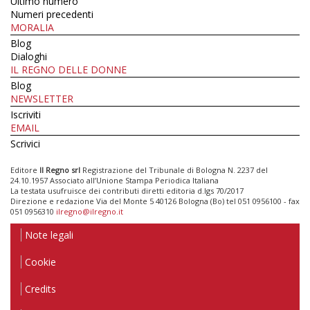
Ultimo numero
Numeri precedenti
MORALIA
Blog
Dialoghi
IL REGNO DELLE DONNE
Blog
NEWSLETTER
Iscriviti
EMAIL
Scrivici
Editore
Il Regno srl
Registrazione del Tribunale di Bologna N. 2237 del
24.10.1957 Associato all’Unione Stampa Periodica Italiana
La testata usufruisce dei contributi diretti editoria d.lgs 70/2017
Direzione e redazione Via del Monte 5 40126 Bologna (Bo) tel 051 0956100 - fax
051 0956310
ilregno@ilregno.it
Note legali
Cookie
Credits