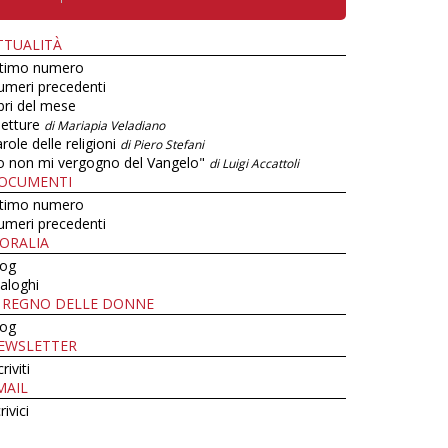
TTUALITÀ
ltimo numero
umeri precedenti
bri del mese
letture
di Mariapia Veladiano
role delle religioni
di Piero Stefani
o non mi vergogno del Vangelo"
di Luigi Accattoli
OCUMENTI
ltimo numero
umeri precedenti
ORALIA
log
aloghi
L REGNO DELLE DONNE
log
EWSLETTER
criviti
MAIL
rivici