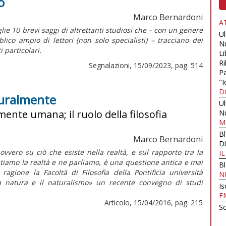
o
Marco Bernardoni
A
lie 10 brevi saggi di altrettanti studiosi che – con un genere
U
blico ampio di lettori (non solo specialisti) – tracciano dei
N
i particolari.
Li
Ri
Segnalazioni, 15/09/2023, pag. 514
Pa
"I
D
turalmente
U
 mente umana; il ruolo della filosofia
N
M
B
Marco Bernardoni
Di
 ovvero su ciò che esiste nella realtà, e sul rapporto tra la
I
tiamo la realtà e ne parliamo, è una questione antica e mai
B
agione la Facoltà di Filosofia della Pontificia università
N
a natura e il naturalismo» un recente convegno di studi
Is
E
Articolo, 15/04/2016, pag. 215
Sc