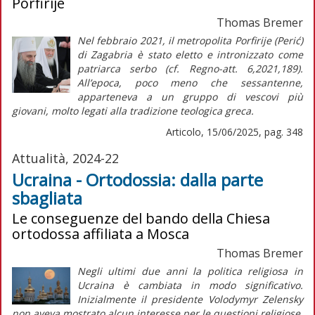
Porfirije
Thomas Bremer
Nel febbraio 2021, il metropolita Porfirije (Perić)
di Zagabria è stato eletto e intronizzato come
patriarca serbo (cf.
Regno-att.
6,2021,189).
All’epoca, poco meno che sessantenne,
apparteneva a un gruppo di vescovi più
giovani, molto legati alla tradizione teologica greca.
Articolo, 15/06/2025, pag. 348
Attualità, 2024-22
Ucraina - Ortodossia: dalla parte
sbagliata
Le conseguenze del bando della Chiesa
ortodossa affiliata a Mosca
Thomas Bremer
Negli ultimi due anni la politica religiosa in
Ucraina è cambiata in modo significativo.
Inizialmente il presidente Volodymyr Zelensky
non aveva mostrato alcun interesse per le questioni religiose.