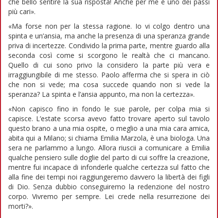
che bello sentire la sua risposta! Anche per me è uno dei passi
più cari».
«Ma forse non per la stessa ragione. Io vi colgo dentro una
spinta e un’ansia, ma anche la presenza di una speranza grande
priva di incertezze. Condivido la prima parte, mentre guardo alla
seconda così come si scorgono le realtà che ci mancano.
Quello di cui sono privo la considero la parte più vera e
irraggiungibile di me stesso. Paolo afferma che si spera in ciò
che non si vede; ma cosa succede quando non si vede la
speranza? La spinta e l’ansia appunto, ma non la certezza».
«Non capisco fino in fondo le sue parole, per colpa mia si
capisce. L’estate scorsa avevo fatto trovare aperto sul tavolo
questo brano a una mia ospite, o meglio a una mia cara amica,
abita qui a Milano; si chiama Emilia Marzola, è una biologa. Una
sera ne parlammo a lungo. Allora riuscii a comunicare a Emilia
qualche pensiero sulle doglie del parto di cui soffre la creazione,
mentre fui incapace di infonderle qualche certezza sul fatto che
alla fine dei tempi noi raggiungeremo davvero la libertà dei figli
di Dio. Senza dubbio conseguiremo la redenzione del nostro
corpo. Vivremo per sempre. Lei crede nella resurrezione dei
morti?».