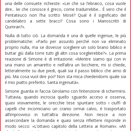
una delle consuete richieste: «Lei che sa l’ebraico, cosa vuole
dire... lei che conosce il greco, come tradurrebbe... È vero che il
Pentateuco non l’ha scritto Mosè? Qual è il significato del
candelabro a sette bracci? Cosa sono i Manoscritti di
Qumran?».
Nulla di tutto ciò. La domanda è una di quelle ingenue, le più
problematiche: «Parlo per assurdo perché non va eliminato
proprio nulla, ma se dovesse scegliere un solo brano biblico e
buttar giù dalla torre tutti gli altri cosa sceglierebbe?». La prima
reazione di Simone è di irritazione: «Mentre siamo qui con in
una mano un amaretto e nell’altra un bicchiere, mi si chiede,
letteralmente su due piedi, quali sia il passo biblico che amo di
più. Ma cosa vuol dire poi? Non sta mica chiedendomi quale sia
il mio piatto preferito. Santa ingenuità».
Simone guarda in faccia Girolamo con l’intenzione di schermirsi.
Tuttavia, quando incrocia quello sguardo acceso e osserva,
quasi visivamente, le orecchie tese spuntare sotto i ciuffi di
capelli che incorniciano un cranio ormai calvo, è trasportato
all’improvviso in tutt’altra direzione. Non riesce a non
assecondare la domanda e quasi senza riflettere risponde in
modo secco: «L’ottavo capitolo della Lettera ai Romani». «Ah