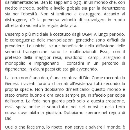
dall’alimentazione. Ben lo sappiamo oggi, in un mondo che, con
inedito incrocio, soffre a livello globale sia per la denutrizione
sia per l’obesità. Non si limitano a distruggere. Accanto al
distruggere, c’è la perversa volontà di stravolgere in modo
altrettanto violento le regole della vita.
L’esempio più micidiale è costituito dagli OGM. A lungo periodo,
le conseguenze delle manipolazioni genetiche sono difficili da
prevedere. Le uniche, sicure beneficiarie della diffusione delle
sementi transgeniche sono le multinazionali. Esse, con il
pretesto della maggior resa, invadono i campi, allargano il
monopolio e imprigionano i contadini in un percorso di
dipendenza. In alcuni paesi ciò sta già avvenendo.
La terra non è una dea, è una creatura di Dio. Come racconta la
Genesi, i viventi furono chiamati all’esistenza tutti secondo la
propria specie. Non dobbiamo dimenticarlo! Questo mondo è
stato creato buono e ora cade sempre più in sfacelo per colpa
dell’uomo. La fede non guarda però solo a questa creazione,
essa spera anche e soprattutto nei cieli nuovi e nella terra
nuova dove abita la giustizia. Dobbiamo sperare nel regno di
Dio.
Quello che facciamo, lo ripeto, non serve a salvare il mondo; è