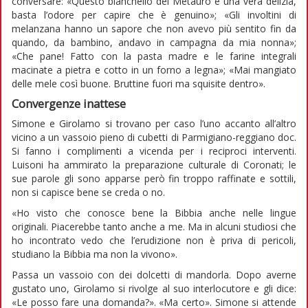
conversare: «Questo bianchello del Metauro è una vera delizia,
basta l’odore per capire che è genuino»; «Gli involtini di
melanzana hanno un sapore che non avevo più sentito fin da
quando, da bambino, andavo in campagna da mia nonna»;
«Che pane! Fatto con la pasta madre e le farine integrali
macinate a pietra e cotto in un forno a legna»; «Mai mangiato
delle mele così buone. Bruttine fuori ma squisite dentro».
Convergenze inattese
Simone e Girolamo si trovano per caso l’uno accanto all’altro
vicino a un vassoio pieno di cubetti di Parmigiano-reggiano doc.
Si fanno i complimenti a vicenda per i reciproci interventi.
Luisoni ha ammirato la preparazione culturale di Coronati; le
sue parole gli sono apparse però fin troppo raffinate e sottili,
non si capisce bene se creda o no.
«Ho visto che conosce bene la Bibbia anche nelle lingue
originali. Piacerebbe tanto anche a me. Ma in alcuni studiosi che
ho incontrato vedo che l’erudizione non è priva di pericoli,
studiano la Bibbia ma non la vivono».
Passa un vassoio con dei dolcetti di mandorla. Dopo averne
gustato uno, Girolamo si rivolge al suo interlocutore e gli dice:
«Le posso fare una domanda?». «Ma certo». Simone si attende