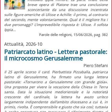
breve opera di Platone trae una conclusione
sconcertante da una discussione incentrata
sulle figure omeriche di Ulisse e Achille: il primo, al contrario
del secondo, mente volontariamente. Qual è il migliore fra i
due personaggi? L’imprevedibile risposta è: Ulisse. Il sofista
Ippia...
Parole delle religioni, 15/06/2026, pag. 382
Attualità, 2026-10
Patriarcato latino - Lettera pastorale:
il microcosmo Gerusalemme
Piero Stefani
Il 25 aprile scorso il card. Pierbattista Pizzaballa, patriarca
latino di Gerusalemme, ha firmato una lunga lettera
pastorale:
«Tornarono a Gerusalemme con grande gioia».
Una proposta per vivere la vocazione della Chiesa in Terra
santa
. Data la situazione mediorientale e la notorietà
crescente del cardinale, la lettera ha avuto un’eco
largamente indipendente dall’ambito diocesano a cui è,
in
primis,
rivolta. È comprensibile e giusto che sia così; tuttavia
è anche opportuno non trascurare il riferimento diretto al