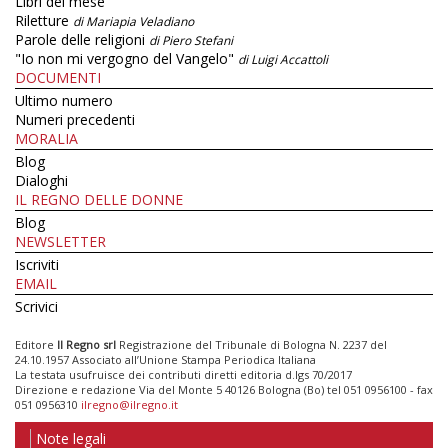
Libri del mese
Riletture
di Mariapia Veladiano
Parole delle religioni
di Piero Stefani
"Io non mi vergogno del Vangelo"
di Luigi Accattoli
DOCUMENTI
Ultimo numero
Numeri precedenti
MORALIA
Blog
Dialoghi
IL REGNO DELLE DONNE
Blog
NEWSLETTER
Iscriviti
EMAIL
Scrivici
Editore
Il Regno srl
Registrazione del Tribunale di Bologna N. 2237 del
24.10.1957 Associato all’Unione Stampa Periodica Italiana
La testata usufruisce dei contributi diretti editoria d.lgs 70/2017
Direzione e redazione Via del Monte 5 40126 Bologna (Bo) tel 051 0956100 - fax
051 0956310
ilregno@ilregno.it
Note legali