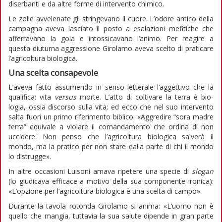
diserbanti e da altre forme di intervento chimico.
Le zolle avvelenate gli stringevano il cuore. L’odore antico della
campagna aveva lasciato il posto a esalazioni mefitiche che
afferravano la gola e intossicavano l’animo. Per reagire a
questa diuturna aggressione Girolamo aveva scelto di praticare
l’agricoltura biologica.
Una scelta consapevole
L’aveva fatto assumendo in senso letterale l’aggettivo che la
qualifica: vita
versus
morte. L’atto di coltivare la terra è bio-
logia, ossia discorso sulla vita; ed ecco che nel suo intervento
salta fuori un primo riferimento biblico: «Aggredire “sora madre
terra” equivale a violare il comandamento che ordina di non
uccidere. Non penso che l’agricoltura biologica salverà il
mondo, ma la pratico per non stare dalla parte di chi il mondo
lo distrugge».
In altre occasioni Luisoni amava ripetere una specie di
slogan
(lo giudicava efficace a motivo della sua componente ironica):
«L’opzione per l’agricoltura biologica è una scelta di campo».
Durante la tavola rotonda Girolamo si anima: «L’uomo non è
quello che mangia, tuttavia la sua salute dipende in gran parte