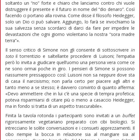
soltanto un “no” forte e chiaro che lanciamo contro chi vuole
distruggere il presente e il futuro in nome del “dio denaro”. Così
facendo ci portano alla rovina. Come disse il filosofo Heidegger,
solo un Dio ci può salvare. Aggiungo, lo farà se invochiamo la
sua salvezza senza scordarci di darci da fare per impedire le
devastazioni che ogni giorno violentano la nostra “sora madre
terra”».
Il senso critico di Simone non gli consente di sottoscrivere
in
toto
il torrentizio e saltellante procedere di Luisoni; l’empatia
però lo invita a giudicare quell’uomo una persona vera come ce
ne sono ormai poche in giro. I pensieri di Simone si possono
riassumere pressappoco così: Luisoni non sa neppure dove sta
di casa il narcisismo; non parla certo per piacere agli altri e
tanto meno a se stesso; è davvero convinto di quanto afferma:
«Devo ammettere che in lui c’è una specie di tempra profetica;
poteva risparmiarsi di citare più o meno a casaccio Heidegger,
ma in fondo si tratta di un aspetto trascurabile».
Finita la tavola rotonda i partecipanti sono invitati a un
buffet
rigorosamente vegetariano preparato con cibi biologici. Si
intrecciano le solite conversazioni e i consueti apprezzamenti. Il
cibo riempie la bocca in relazione sia al mangiare sia al