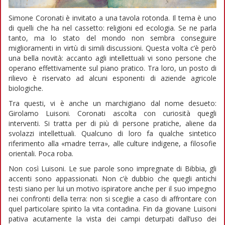
Simone Coronati è invitato a una tavola rotonda. Il tema è uno
di quelli che ha nel cassetto: religioni ed ecologia. Se ne parla
tanto, ma lo stato del mondo non sembra conseguire
miglioramenti in virtù di simili discussioni. Questa volta c’è però
una bella novità: accanto agli intellettuali vi sono persone che
operano effettivamente sul piano pratico. Tra loro, un posto di
rilievo è riservato ad alcuni esponenti di aziende agricole
biologiche.
Tra questi, vi è anche un marchigiano dal nome desueto:
Girolamo Luisoni. Coronati ascolta con curiosità quegli
interventi. Si tratta per di più di persone pratiche, aliene da
svolazzi intellettuali. Qualcuno di loro fa qualche sintetico
riferimento alla «madre terra», alle culture indigene, a filosofie
orientali. Poca roba.
Non così Luisoni. Le sue parole sono impregnate di Bibbia, gli
accenti sono appassionati. Non c’è dubbio che quegli antichi
testi siano per lui un motivo ispiratore anche per il suo impegno
nei confronti della terra: non si sceglie a caso di affrontare con
quel particolare spirito la vita contadina. Fin da giovane Luisoni
pativa acutamente la vista dei campi deturpati dall’uso dei