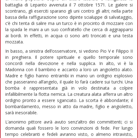
battaglia di Lepanto avvenuta il 7 ottobre 1571. Le galere si
scontrano, gli eserciti sparano gli uni contro gli altri; nella parte
bassa della raffigurazione sono dipinte scialuppe di salvataggio,
c’è chi tenta di salire ma un turco è in procinto di mozzare con
la spada le mani a un suo confratello che cerca di aggrapparsi
ai bordi. In effetti, in acqua ci sono arti troncati e una testa
mozzata.
In basso, a sinistra dell’osservatore, si vedono Pio V e Filippo II
in preghiera. Il potere spirituale e quello temporale sono
concordi nella devozione e nella supplica. In alto, vi è la
Madonna con il bambino e accanto a loro un angioletto alato.
Madre e figlio hanno entrambi in mano un ordigno esplosivo
che passeranno all’angelo, il quale lo farà cadere sui turchi. Una
bomba è rappresentata già in volo destinata a colpire
infallibilmente la flotta nemica. La creatura alata afferra un altro
ordigno pronto a essere sganciato. La scorta è abbondante; il
bombardamento, messo in atto da madre, figlio e angioletto,
sarà inesorabile.
L’anonimo pittore avrà avuto senz’altro dei committenti; ci si
domanda quali fossero le loro convinzioni di fede. Per lungo
tempo celebranti e fedeli avranno visto, o almeno intravisto,