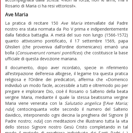
Rosario di Maria ci ha resi vittoriosi!».
Ave Maria
La pratica di recitare 150
Ave Maria
intervallate dal Padre
nostro era stata normata da Pio V prima e indipendentemente
dalla fatidica battaglia. A metà del suo non lungo (1566-1572)
quanto attivissimo pontificato, il 17 settembre 1569, papa
Ghislieri (che proveniva dall’ordine domenicano) emanò una
bolla (
Consueverunt romani pontifices
) che costituisce la base
ufficiale di questa devozione mariana.
Il documento, dopo aver ricordato, specie in riferimento
all’estirpazione dell’eresia albigese, il legame tra questa pratica
religiosa e l’Ordine dei predicatori, afferma che «Domenico
individuò un modo facile, accessibile a tutti e oltremodo pio per
pregare e implorare Dio, cioè il Rosario o Salterio della beata
vergine Maria, mediante il quale la stessa beatissima vergine
Maria viene venerata con la
Salutatio angelica
[l’
Ave Maria;
nda
] centocinquanta volte secondo il numero del Salterio
davidico, interponendo ogni diecina la preghiera del Signore [il
Padre nostro;
nda
] con meditazioni che illustrano tutta la vita
dello stesso Signore nostro Gesù Cristo completando in tal
modo il metodo di preghiera individuato dai Santi Padri (...)