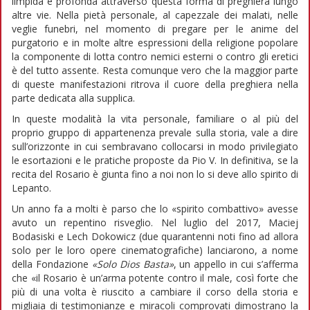
limpida e profonda attraverso questa forma di preghiera lungo
altre vie. Nella pietà personale, al capezzale dei malati, nelle
veglie funebri, nel momento di pregare per le anime del
purgatorio e in molte altre espressioni della religione popolare
la componente di lotta contro nemici esterni o contro gli eretici
è del tutto assente. Resta comunque vero che la maggior parte
di queste manifestazioni ritrova il cuore della preghiera nella
parte dedicata alla supplica.
In queste modalità la vita personale, familiare o al più del
proprio gruppo di appartenenza prevale sulla storia, vale a dire
sull’orizzonte in cui sembravano collocarsi in modo privilegiato
le esortazioni e le pratiche proposte da Pio V. In definitiva, se la
recita del Rosario è giunta fino a noi non lo si deve allo spirito di
Lepanto.
Un anno fa a molti è parso che lo «spirito combattivo» avesse
avuto un repentino risveglio. Nel luglio del 2017, Maciej
Bodasiski e Lech Dokowicz (due quarantenni noti fino ad allora
solo per le loro opere cinematografiche) lanciarono, a nome
della Fondazione
«Solo Dios Basta»
, un appello in cui s’afferma
che «il Rosario è un’arma potente contro il male, così forte che
più di una volta è riuscito a cambiare il corso della storia e
migliaia di testimonianze e miracoli comprovati dimostrano la