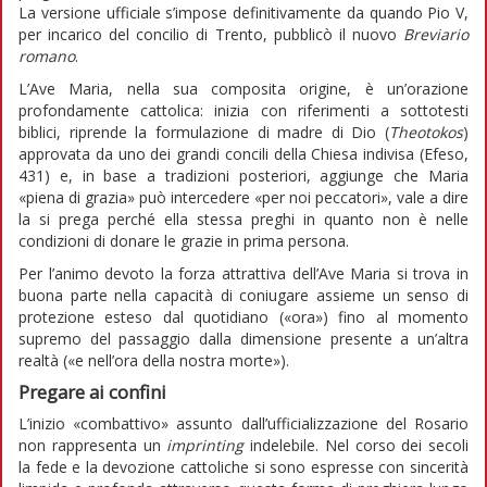
La versione ufficiale s’impose definitivamente da quando Pio V,
per incarico del concilio di Trento, pubblicò il nuovo
Breviario
romano
.
L’Ave Maria, nella sua composita origine, è un’orazione
profondamente cattolica: inizia con riferimenti a sottotesti
biblici, riprende la formulazione di madre di Dio (
Theotokos
)
approvata da uno dei grandi concili della Chiesa indivisa (Efeso,
431) e, in base a tradizioni posteriori, aggiunge che Maria
«piena di grazia» può intercedere «per noi peccatori», vale a dire
la si prega perché ella stessa preghi in quanto non è nelle
condizioni di donare le grazie in prima persona.
Per l’animo devoto la forza attrattiva dell’Ave Maria si trova in
buona parte nella capacità di coniugare assieme un senso di
protezione esteso dal quotidiano («ora») fino al momento
supremo del passaggio dalla dimensione presente a un’altra
realtà («e nell’ora della nostra morte»).
Pregare ai confini
L’inizio «combattivo» assunto dall’ufficializzazione del Rosario
non rappresenta un
imprinting
indelebile. Nel corso dei secoli
la fede e la devozione cattoliche si sono espresse con sincerità