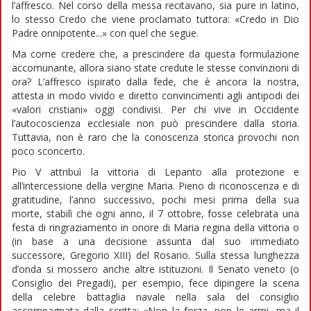
l’affresco. Nel corso della messa recitavano, sia pure in latino,
lo stesso Credo che viene proclamato tuttora: «Credo in Dio
Padre onnipotente...» con quel che segue.
Ma come credere che, a prescindere da questa formulazione
accomunante, allora siano state credute le stesse convinzioni di
ora? L’affresco ispirato dalla fede, che è ancora la nostra,
attesta in modo vivido e diretto convincimenti agli antipodi dei
«valori cristiani» oggi condivisi. Per chi vive in Occidente
l’autocoscienza ecclesiale non può prescindere dalla storia.
Tuttavia, non è raro che la conoscenza storica provochi non
poco sconcerto.
Pio V attribuì la vittoria di Lepanto alla protezione e
all’intercessione della vergine Maria. Pieno di riconoscenza e di
gratitudine, l’anno successivo, pochi mesi prima della sua
morte, stabilì che ogni anno, il 7 ottobre, fosse celebrata una
festa di ringraziamento in onore di Maria regina della vittoria o
(in base a una decisione assunta dal suo immediato
successore, Gregorio XIII) del Rosario. Sulla stessa lunghezza
d’onda si mossero anche altre istituzioni. Il Senato veneto (o
Consiglio dei Pregadi), per esempio, fece dipingere la scena
della celebre battaglia navale nella sala del consiglio
accompagnata dalla scritta: «Non la forza, non le armi, ma il