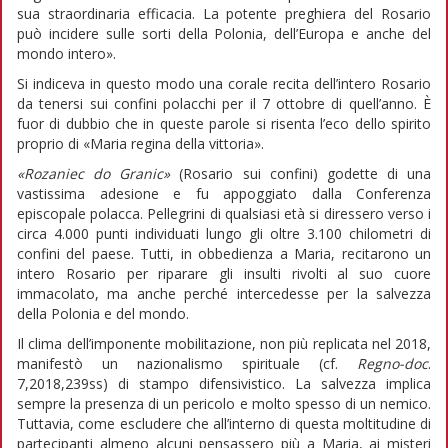
sua straordinaria efficacia. La potente preghiera del Rosario
può incidere sulle sorti della Polonia, dell’Europa e anche del
mondo intero».
Si indiceva in questo modo una corale recita dell’intero Rosario
da tenersi sui confini polacchi per il 7 ottobre di quell’anno. È
fuor di dubbio che in queste parole si risenta l’eco dello spirito
proprio di «Maria regina della vittoria».
«Rozaniec do Granic»
(Rosario sui confini) godette di una
vastissima adesione e fu appoggiato dalla Conferenza
episcopale polacca. Pellegrini di qualsiasi età si diressero verso i
circa 4.000 punti individuati lungo gli oltre 3.100 chilometri di
confini del paese. Tutti, in obbedienza a Maria, recitarono un
intero Rosario per riparare gli insulti rivolti al suo cuore
immacolato, ma anche perché intercedesse per la salvezza
della Polonia e del mondo.
Il clima dell’imponente mobilitazione, non più replicata nel 2018,
manifestò un nazionalismo spirituale (cf.
Regno-doc
.
7,2018,239ss) di stampo difensivistico. La salvezza implica
sempre la presenza di un pericolo e molto spesso di un nemico.
Tuttavia, come escludere che all’interno di questa moltitudine di
partecipanti almeno alcuni pensassero più a Maria, ai misteri