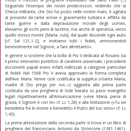
Seguendo l’esempio dei nostri predecessori, vedendo che la
Chiesa militante, che Dio ha posto nelle nostre mani, è agitata
al presente da tante eresie e gravemente turbata e afflitta da
tante guerre e dalla depravazione morale degli uomini,
eleviamo gli occhi pieni di lacrime, ma anche di speranza, verso
quello stesso monte [Maria;
nda
], dal quale discende ogni aiuto
[cf. Sal 121,1-2], e invitiamo tutti i fedeli, ammonendoli
benevolmente nel Signore, a fare altrettanto».
In genere si sostiene che la bolla di Pio V dedicata al Rosario sia
il primo intervento pontificio di carattere universale; i precedenti
documenti papali erano infatti indirizzati a categorie particolari
di fedeli. Nel 1568 Pio V aveva approvato la forma completa
dell’Ave Maria. Venne cioè codificata la supplica («Santa Maria,
madre di Dio prega per noi...») aggiunta alla prima parte
costituita da una preghiera di lode basata su passi evangelici
legati rispettivamente all’Annunciazione («Ave Maria, piena di
grazia, il Signore è con te» cf. Lc 1,28) e alla Visitazione («Tu sei
benedetta fra le donne e benedetto il frutto del tuo seno» cf. Lc
1,42).
La prima attestazione della seconda parte si trova in un libro di
preghiera del francescano Antonio da Stroncone (1381-1461).