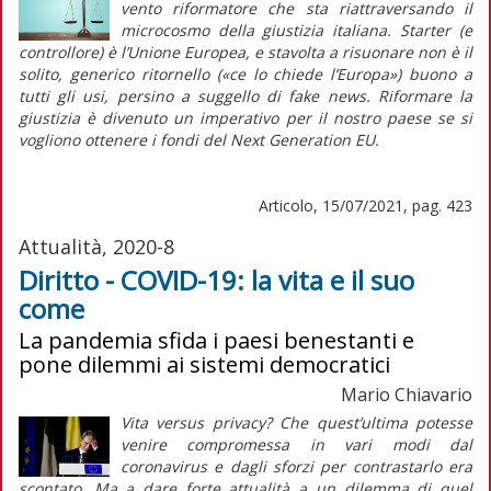
vento riformatore che sta riattraversando il
microcosmo della giustizia italiana.
Starter
(e
controllore) è l’Unione Europea, e stavolta a risuonare non è il
solito, generico ritornello («ce lo chiede l’Europa») buono a
tutti gli usi, persino a suggello di
fake news
. Riformare la
giustizia è divenuto un imperativo per il nostro paese se si
vogliono ottenere i fondi del Next Generation EU
.
Articolo, 15/07/2021, pag. 423
Attualità, 2020-8
Diritto - COVID-19: la vita e il suo
come
La pandemia sfida i paesi benestanti e
pone dilemmi ai sistemi democratici
Mario Chiavario
Vita
versus
privacy? Che quest’ultima potesse
venire compromessa in vari modi dal
coronavirus e dagli sforzi per contrastarlo era
scontato. Ma a dare forte attualità a un dilemma di quel