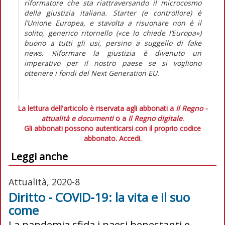
riformatore che sta riattraversando il microcosmo
della giustizia italiana.
Starter
(e controllore) è
l’Unione Europea, e stavolta a risuonare non è il
solito, generico ritornello («ce lo chiede l’Europa»)
buono a tutti gli usi, persino a suggello di
fake
news
. Riformare la giustizia è divenuto un
imperativo per il nostro paese se si vogliono
ottenere i fondi del Next Generation EU
.
La lettura dell'articolo è riservata agli abbonati a
Il Regno -
attualità e documenti
o a
Il Regno digitale
.
Gli abbonati possono autenticarsi con il proprio codice
abbonato.
Accedi.
Leggi anche
Attualità, 2020-8
Diritto - COVID-19: la vita e il suo
come
La pandemia sfida i paesi benestanti e