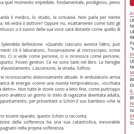
ssa quel momento irripetibile, fondamentale, prodigioso, pieno
A
rda il medico, lo studio, la scrivania. Non parla per niente
U
za. Mi vedrà il dottore? Oppure no, esattamente come tutti gli
N
ffettuoso o il suono della sua voce sarà distante come quello di
Li
Ri
Pa
. Splendida definizione: «Quando ciascuno avvista l’altro, può
"I
menti c’è il laboratorio, l’osservazione al microscopio, scrive
D
mento. Ci si vede come persone, ci si riconosce come persone,
U
unto. Poveri genitori. Ce ne sono tanti nel libro. Le famiglie
N
avvistamento. L’ascensore, la strada, l’ufficio.
M
a che riconosciamo dolorosamente attuale. In ambulatorio arriva
B
carica di energia «come una nuvola temporalesca», «occhiata
Di
 dietro». Non tutte le storie sono a lieto fine, come purtroppo
I
oro analitico un giorno lo stelo di ragazzina diventata adulta,
B
 appuntamento, per presentare a Schön il suo bambino «che la
N
Is
no essere riparate, questo Schön ci racconta.
E
ione della sofferenza ha una sua catastrofica, inesorabile
Sc
mpagnato nella propria sofferenza.