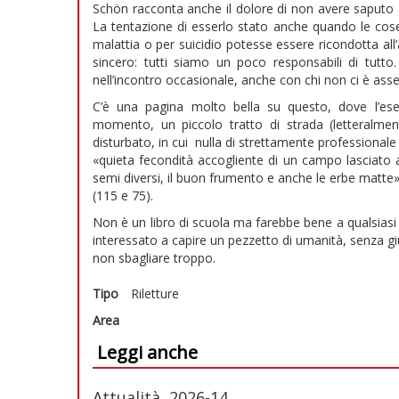
Schön racconta anche il dolore di non avere saputo 
La tentazione di esserlo stato anche quando le co
malattia o per suicidio potesse essere ricondotta all
sincero: tutti siamo un poco responsabili di tut
nell’incontro occasionale, anche con chi non ci è asse
C’è una pagina molto bella su questo, dove l’eserci
momento, un piccolo tratto di strada (letteralme
disturbato, in cui nulla di strettamente professionale
«quieta fecondità accogliente di un campo lasciato a
semi diversi, il buon frumento e anche le erbe matte
(115 e 75).
Non è un libro di scuola ma farebbe bene a qualsiasi
interessato a capire un pezzetto di umanità, senza gi
non sbagliare troppo.
Tipo
Riletture
Area
Leggi anche
Attualità, 2026-14