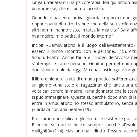
lunga un’analisi o una psicoterapia. Ma qui Schön fi
di promesse, che è il primo incontro.
Quando il paziente arriva, guarda troppo o non gua
oppure parla di tutto, tranne che della sua sofferen
altri non mi hanno visto, in tutta la mia vita? Sarà a
mia madre, mio padre, il mondo intorno?
Incipit: «L’ambulatorio è il luogo dell’avvistamento»
esservi il primo incontro con le persone» (15). Altri
Schön. Esatto. Anche l’aula è il luogo dell’avvista
s’interagisce come persone. Genitori permettendo app
non stanno male da oggi. Ma qualsiasi luogo è luogo d’
Il libro è pieno di tratti di umana poetica sofferenz
un giorno «uno stelo di ragazzina» che lancia una 
voltaica» contro la madre, «una donnetta che le stava
si può immaginare. Questa sì, perché dopo anni di lav
entra in ambulatorio, lo stesso ambulatorio, senza
guardava con aria beata» (19).
Possiamo non replicare gli errori. Le esistenze posso
E anche se non si riesce sempre, perché «l’evoluz
malignità» (114), ciascuno ha il diritto d’essere acco