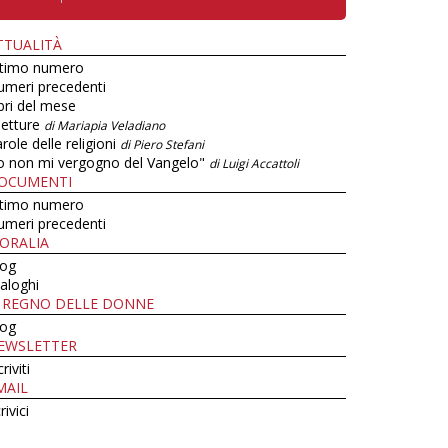
TTUALITÀ
ltimo numero
umeri precedenti
bri del mese
letture
di Mariapia Veladiano
role delle religioni
di Piero Stefani
o non mi vergogno del Vangelo"
di Luigi Accattoli
OCUMENTI
ltimo numero
umeri precedenti
ORALIA
log
aloghi
L REGNO DELLE DONNE
log
EWSLETTER
criviti
MAIL
rivici