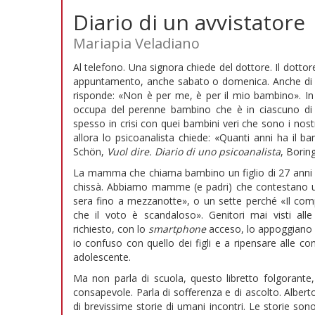
Diario di un avvistatore
Mariapia Veladiano
Al telefono. Una signora chiede del dottore. Il dotto
appuntamento, anche sabato o domenica. Anche di not
risponde: «Non è per me, è per il mio bambino». In
occupa del perenne bambino che è in ciascuno di 
spesso in crisi con quei bambini veri che sono i nostr
allora lo psicoanalista chiede: «Quanti anni ha il ba
Schön,
Vuol dire. Diario di uno psicoanalista
, Boring
La mamma che chiama bambino un figlio di 27 anni era
chissà. Abbiamo mamme (e padri) che contestano un
sera fino a mezzanotte», o un sette perché «Il comp
che il voto è scandaloso». Genitori mai visti all
richiesto, con lo
smartphone
acceso, lo appoggiano su
io confuso con quello dei figli e a ripensare alle con
adolescente.
Ma non parla di scuola, questo libretto folgorante
consapevole. Parla di sofferenza e di ascolto. Albert
di brevissime storie di umani incontri. Le storie so