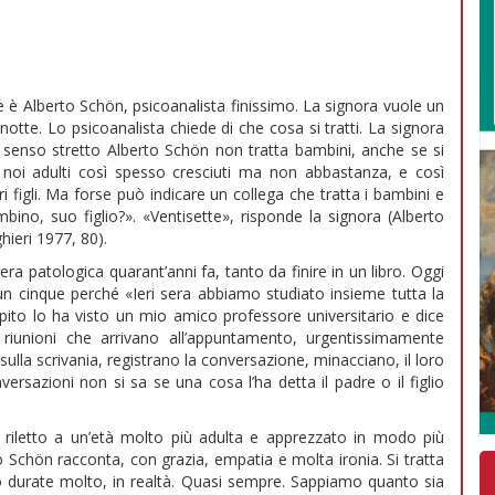
re è Alberto Schön, psicoanalista finissimo. La signora vuole un
te. Lo psicoanalista chiede di che cosa si tratti. La signora
 senso stretto Alberto Schön non tratta bambini, anche se si
noi adulti così spesso cresciuti ma non abbastanza, e così
i figli. Ma forse può indicare un collega che tratta i bambini e
mbino, suo figlio?». «Ventisette», risponde la signora (Alberto
hieri 1977, 80).
 patologica quarant’anni fa, tanto da finire in un libro. Oggi
 cinque perché «Ieri sera abbiamo studiato insieme tutta la
ito lo ha visto un mio amico professore universitario e dice
e riunioni che arrivano all’appuntamento, urgentissimamente
lla scrivania, registrano la conversazione, minacciano, il loro
versazioni non si sa se una cosa l’ha detta il padre o il figlio
, riletto a un’età molto più adulta e apprezzato in modo più
o Schön racconta, con grazia, empatia e molta ironia. Si tratta
no durate molto, in realtà. Quasi sempre. Sappiamo quanto sia