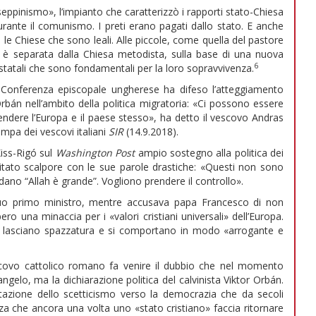
seppinismo», l’impianto che caratterizzò i rapporti stato-Chiesa
rante il comunismo. I preti erano pagati dallo stato. E anche
 Chiese che sono leali. Alle piccole, come quella del pastore
 è separata dalla Chiesa metodista, sulla base di una nuova
6
 statali che sono fondamentali per la loro sopravvivenza.
a Conferenza episcopale ungherese ha difeso l’atteggiamento
bán nell’ambito della politica migratoria: «Ci possono essere
ifendere l’Europa e il paese stesso», ha detto il vescovo Andras
ampa dei vescovi italiani
SIR
(14.9.2018).
iss-Rigó sul
Washington Post
ampio sostegno alla politica dei
suscitato scalpore con le sue parole drastiche: «Questi non sono
idano “Allah è grande”. Vogliono prendere il controllo».
suo primo ministro, mentre accusava papa Francesco di non
ro una minaccia per i «valori cristiani universali» dell’Europa.
e lasciano spazzatura e si comportano in modo «arrogante e
scovo cattolico romano fa venire il dubbio che nel momento
angelo, ma la dichiarazione politica del calvinista Viktor Orbán.
azione dello scetticismo verso la democrazia che da secoli
za che ancora una volta uno «stato cristiano» faccia ritornare