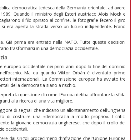
ubblica democratica tedesca della Germania orientale, ad avere
 1989. Quando il ministro degli Esteri austriaco Alois Mock e
liarono il filo spinato al confine, le fotografie fecero il giro
si era aperta la strada verso un futuro indipendente. Erano
ea. Già prima era entrato nella NATO. Tutte queste decisioni
itario trasformarsi in una democrazia occidentale.
zia
le europeo occidentale nei primi anni dopo la fine del dominio
nell’occhio. Ma da quando Viktor Orbán è diventato primo
iflettori internazionali. La Commissione europea ha avviato tre
entali della democrazia siano a rischio.
terpreta la questione di come l’Europa debba affrontare la sfida
nti alla ricerca di una vita migliore.
iore di segnali che indicano un allontanamento dell’Ungheria
zo di costruire una «democrazia a modo proprio». I critici
ente la giovane democrazia ungherese, che dopo il crollo del
ie occidentali.
ere dai singoli procedimenti d’infrazione che l’Unione Europea