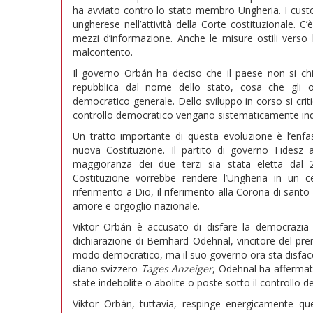
ha avviato contro lo stato membro Ungheria. I custod
ungherese nell’attività della Corte costituzionale. 
mezzi d’informazione. Anche le misure ostili vers
malcontento.
Il governo Orbán ha deciso che il paese non si ch
repubblica dal nome dello stato, cosa che gli o
democratico generale. Dello sviluppo in corso si criti
controllo democratico vengano sistematicamente inde
Un tratto importante di questa evoluzione è l’enfas
nuova Costituzione. Il partito di governo Fides
maggioranza dei due terzi sia stata eletta dal 
Costituzione vorrebbe rendere l’Ungheria in un c
riferimento a Dio, il riferimento alla Corona di santo 
amore e orgoglio nazionale.
Viktor Orbán è accusato di disfare la democrazia
dichiarazione di Bernhard Odehnal, vincitore del prem
modo democratico, ma il suo governo ora sta disfacen
diano svizzero
Tages Anzeiger
, Odehnal ha affermat
state indebolite o abolite o poste sotto il controllo d
Viktor Orbán, tuttavia, respinge energicamente qu