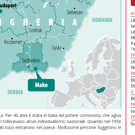
A
U
N
Li
Ri
Pa
"I
D
U
N
M
B
Di
I
B
N
Is
ata. Per 40 anni è stata in balia del potere comunista, che agiva
E
on tolleravano alcun individualismo nazionale. Quando nel 1956
Sc
ati russi entrarono nel paese. Moltissime persone fuggirono in