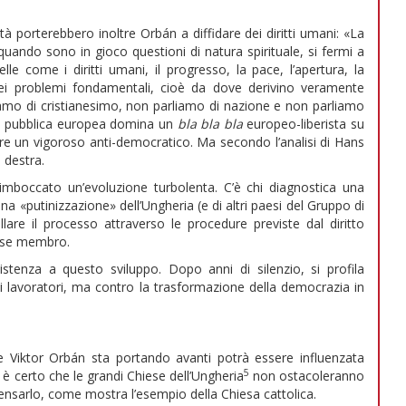
ità porterebbero inoltre Orbán a diffidare dei diritti umani: «La
quando sono in gioco questioni di natura spirituale, si fermi a
lle come i diritti umani, il progresso, la pace, l’apertura, la
dei problemi fondamentali, cioè da dove derivino veramente
iamo di cristianesimo, non parliamo di nazione e non parliamo
one pubblica europea domina un
bla bla bla
europeo-liberista su
 un vigoroso anti-democratico. Ma secondo l’analisi di Hans
 destra.
imboccato un’evoluzione turbolenta. C’è chi diagnostica una
a «putinizzazione» dell’Ungheria (e di altri paesi del Gruppo di
lare il processo attraverso le procedure previste dal diritto
aese membro.
stenza a questo sviluppo. Dopo anni di silenzio, si profila
 ai lavoratori, ma contro la trasformazione della democrazia in
e Viktor Orbán sta portando avanti potrà essere influenzata
5
è certo che le grandi Chiese dell’Ungheria
non ostacoleranno
 pensarlo, come mostra l’esempio della Chiesa cattolica.