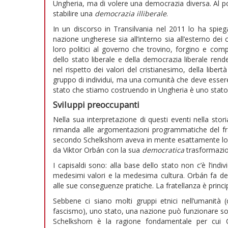
Ungheria, ma di volere una democrazia diversa. Al p
stabilire una
democrazia illiberale
.
In un discorso in Transilvania nel 2011 lo ha spie
nazione ungherese sia all’interno sia all’esterno dei c
loro politici al governo che trovino, forgino e com
dello stato liberale e della democrazia liberale re
nel rispetto dei valori del cristianesimo, della libe
gruppo di individui, ma una comunità che deve essere 
stato che stiamo costruendo in Ungheria è uno stato il
Sviluppi preoccupanti
Nella sua interpretazione di questi eventi nella stor
rimanda alle argomentazioni programmatiche del fr
secondo Schelkshorn aveva in mente esattamente lo st
da Viktor Orbán con la sua
democratica
trasformazio
I capisaldi sono: alla base dello stato non c’è l’ind
medesimi valori e la medesima cultura. Orbán fa deri
alle sue conseguenze pratiche. La fratellanza è princ
Sebbene ci siano molti gruppi etnici nell’umanità
fascismo), uno stato, una nazione può funzionare s
Schelkshorn è la ragione fondamentale per cui O