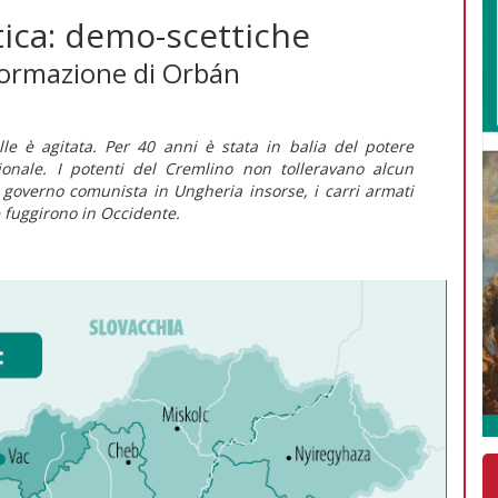
tica: demo-scettiche
formazione di Orbán
lle è agitata. Per 40 anni è stata in balia del potere
onale. I potenti del Cremlino non tolleravano alcun
 governo comunista in Ungheria insorse, i carri armati
 fuggirono in Occidente.