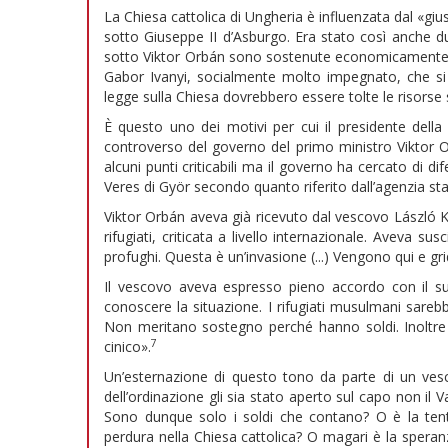
La Chiesa cattolica di Ungheria è influenzata dal «giu
sotto Giuseppe II d’Asburgo. Era stato così anche du
sotto Viktor Orbán sono sostenute economicamente le
Gabor Ivanyi, socialmente molto impegnato, che si
legge sulla Chiesa dovrebbero essere tolte le risorse
È questo uno dei motivi per cui il presidente dell
controverso del governo del primo ministro Viktor Or
alcuni punti criticabili ma il governo ha cercato di d
Veres di Györ secondo quanto riferito dall’agenzia st
Viktor Orbán aveva già ricevuto dal vescovo László K
rifugiati, criticata a livello internazionale. Aveva 
profughi. Questa è un’invasione (...) Vengono qui e gr
Il vescovo aveva espresso pieno accordo con il 
conoscere la situazione. I rifugiati musulmani sarebbe
Non meritano sostegno perché hanno soldi. Inoltr
7
cinico».
Un’esternazione di questo tono da parte di un ve
dell’ordinazione gli sia stato aperto sul capo non il V
Sono dunque solo i soldi che contano? O è la tent
perdura nella Chiesa cattolica? O magari è la speran