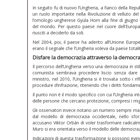
In seguito fu di nuovo l’Ungheria, a fianco della Rep
un ruolo importante nella Rivoluzione di velluto del
l’omologo ungherese Gyula Horn alla fine di giugno tag
del mondo. Per questo paese nel cuore dell’Europa 
riusciti a deciderlo da soli.
Nel 2004, poi, il paese ha aderito all’Unione Europ
erano il segnale che l’Ungheria voleva da paese total
Disfare la democrazia attraverso la democra
Il percorso dell’Ungheria verso una democrazia in sti
comunista sembrava procedere liscio senza dare 
ministro, nel 2010, l’Ungheria si è trovata sotto i r
procedure d’infrazione, ritenendo che i diritti fondam
Il punto non è il modo specifico con cui l’Ungheria in
delle persone che cercano protezione, compresi i migra
Gli osservatori invece notano un numero sempre magg
dal modello di democrazia occidentale, nello sfor
accusano Viktor Orbán di voler trasformare radicalm
Muro si era orientata verso il modello delle democraz
Indicazioni di questa trasformazione si possono evinc