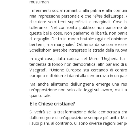
musulmani.
I riferimenti social-romantici alla patria e alla comun
mia impressione personale è che l’
élite
dell’Europa, 
discutere solo temi superficiali e marginali. Cose be
tolleranza. Nel confronto pubblico non parliamo 
queste belle cose. Non parliamo di libertà, non parl
di orgoglio. Detto in modo brutale: oggi nell’opini
4
bei temi, ma marginali».
Orbán sa da sé come essere
Schelkshorn avrebbe intrapreso la strada della Nuova
In ogni caso, dalla caduta del Muro l’Ungheria ha 
tendenza di fondo non democratica, altri parlano di un
Visegrad), l’Unione Europea sta cercando di control
europeo e di ridurre i danni alla democrazia in un p
Ma anche all’interno dell’Ungheria emerge una resi
un’opposizione non solo alle leggi sul lavoro, ostili
quanto tale.
E le Chiese cristiane?
Si vedrà se la trasformazione della democrazia ch
dall’emergere di un’opposizione sempre più unita. Ma 
i suoi piani, al contrario. Ci sono diverse ragioni per