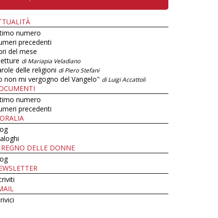
TTUALITÀ
ltimo numero
umeri precedenti
bri del mese
letture
di Mariapia Veladiano
role delle religioni
di Piero Stefani
o non mi vergogno del Vangelo"
di Luigi Accattoli
OCUMENTI
ltimo numero
umeri precedenti
ORALIA
log
aloghi
L REGNO DELLE DONNE
log
EWSLETTER
criviti
MAIL
rivici