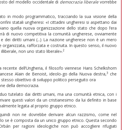
osto del modello occidentale di
democrazia liberale
vorrebbe
gato in modo programmatico, tracciando la sua visione della
onfini statali ungheresi: «I cittadini ungheresi si aspettano dai
piano quella nuova organizzazione dello stato che dopo l’era
nderà di nuovo competitiva la comunità ungherese, ovviamente
rtà e dei diritti umani (...) La nazione ungherese non è un mero
organizzata, rafforzata e costruita. In questo senso, il nuovo
2
liberale, non uno stato liberale».
ia recente dell’Ungheria, il filosofo viennese Hans Schelkshorn
3
ancese Alain de Benoist, ideolo-go della Nuova destra,
che
esso obiettivo di sviluppo politico perseguito ora
ne della democrazia.
ividuo tutelato dai diritti umani, ma una comunità etnica, con i
vare questi valori da un cristianesimo da lui definito in base
ipalmente legata al proprio gruppo etnico.
 (quindi non ne dovrebbe derivare alcun razzismo, come nel
olo se è composta da un unico gruppo etnico. Questa secondo
rbán per ragioni ideologiche non può accogliere rifugiati