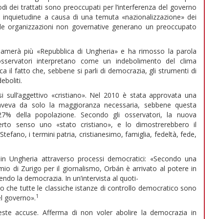
i dei trattati sono preoccupati per l’interferenza del governo
C’è inquietudine a causa di una temuta «nazionalizzazione» dei
o le organizzazioni non governative generano un preoccupato
iamerà più «Repubblica di Ungheria» e ha rimosso la parola
sservatori interpretano come un indebolimento del clima
ca il fatto che, sebbene si parli di democrazia, gli strumenti di
boliti.
i sull’aggettivo «cristiano». Nel 2010 è stata approvata una
z aveva da solo la maggioranza necessaria, sebbene questa
27% della popolazione. Secondo gli osservatori, la nuova
erto senso uno «stato cristiano», e lo dimostrerebbero il
Stefano, i termini patria, cristianesimo, famiglia, fedeltà, fede,
 in Ungheria attraverso processi democratici: «Secondo una
io di Zurigo per il giornalismo, Orbán è arrivato al potere in
do la democrazia. In un’intervista al quoti-
o che tutte le classiche istanze di controllo democratico sono
1
el governo».
este accuse. Afferma di non voler abolire la democrazia in