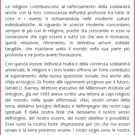
Le religioni contribuiscono al rafforzamento della solidarietà
anche con la loro conoscenza dell’unità profonda tra tutte le
cose e i viventi, e richiamandola nelle moderne culture
individualistiche. Al riguardo le scienze moderne concordano
sempre di più con le religioni, poiché sta crescendo in esse la
convinzione che ogni essere e tutto ciò che vive è risonanza,
quindi relazione, riferimento, in definitiva amore solidale
tangibile, che mantiene unito il mondo nella sua parte più
profonda e ne porta avanti l’evoluzione.
Con questa visione dell’unica realtà e della connessa solidarietà
universale, le religioni e i loro leader offrono un forte contributo
al superamento della nuova questione sociale, ma anche alla
sfida ecologica. Di fronte alle opprimenti prognosi per il futuro,
Gerald O. Barney, direttore esecutivo del Millennium Institute ad
Arlington, già nel 1993 aveva scritto una lettera ai capi religiosi
del mondo, nella quale affermava: «Noi, esseri umani della
terra, abbiamo bisogno dell’aiuto e dell’impegno dei nostri capi
spirituali. È dalla nostra fede che deriviamo il nostro senso
dell’origine, del nostro essere, dei nostri obiettivi e possibilità.
Esse sono la nostra fonte d’ispirazione per ciò che noi esseri
umani e la terra potremo essere. I nostri sogni sono le nostre