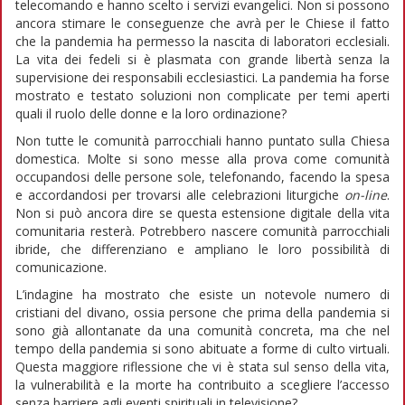
telecomando e hanno scelto i servizi evangelici. Non si possono
ancora stimare le conseguenze che avrà per le Chiese il fatto
che la pandemia ha permesso la nascita di laboratori ecclesiali.
La vita dei fedeli si è plasmata con grande libertà senza la
supervisione dei responsabili ecclesiastici. La pandemia ha forse
mostrato e testato soluzioni non complicate per temi aperti
quali il ruolo delle donne e la loro ordinazione?
Non tutte le comunità parrocchiali hanno puntato sulla Chiesa
domestica. Molte si sono messe alla prova come comunità
occupandosi delle persone sole, telefonando, facendo la spesa
e accordandosi per trovarsi alle celebrazioni liturgiche
on-line
.
Non si può ancora dire se questa estensione digitale della vita
comunitaria resterà. Potrebbero nascere comunità parrocchiali
ibride, che differenziano e ampliano le loro possibilità di
comunicazione.
L’indagine ha mostrato che esiste un notevole numero di
cristiani del divano, ossia persone che prima della pandemia si
sono già allontanate da una comunità concreta, ma che nel
tempo della pandemia si sono abituate a forme di culto virtuali.
Questa maggiore riflessione che vi è stata sul senso della vita,
la vulnerabilità e la morte ha contribuito a scegliere l’accesso
senza barriere agli eventi spirituali in televisione?