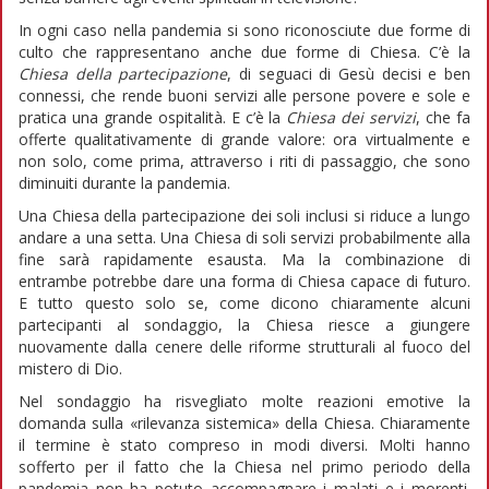
In ogni caso nella pandemia si sono riconosciute due forme di
culto che rappresentano anche due forme di Chiesa. C’è la
Chiesa della partecipazione
, di seguaci di Gesù decisi e ben
connessi, che rende buoni servizi alle persone povere e sole e
pratica una grande ospitalità. E c’è la
Chiesa dei servizi
, che fa
offerte qualitativamente di grande valore: ora virtualmente e
non solo, come prima, attraverso i riti di passaggio, che sono
diminuiti durante la pandemia.
Una Chiesa della partecipazione dei soli inclusi si riduce a lungo
andare a una setta. Una Chiesa di soli servizi probabilmente alla
fine sarà rapidamente esausta. Ma la combinazione di
entrambe potrebbe dare una forma di Chiesa capace di futuro.
E tutto questo solo se, come dicono chiaramente alcuni
partecipanti al sondaggio, la Chiesa riesce a giungere
nuovamente dalla cenere delle riforme strutturali al fuoco del
mistero di Dio.
Nel sondaggio ha risvegliato molte reazioni emotive la
domanda sulla «rilevanza sistemica» della Chiesa. Chiaramente
il termine è stato compreso in modi diversi. Molti hanno
sofferto per il fatto che la Chiesa nel primo periodo della
pandemia non ha potuto accompagnare i malati e i morenti.