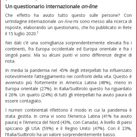
Un questionario internazionale
on-line
Che effetto ha avuto tutto questo sulle persone? Con
un’indagine internazionale
on-line
mi sono messo alla ricerca di
risposte, elaborando un questionario, che ho pubblicato in Rete
1
il 15 luglio 2020.
Nei dati c’è una somiglianza sorprendentemente elevata fra i
continenti, fra Europa occidentale ed Europa orientale e fra i
singoli paesi. Ma su alcuni punti vi sono differenze degne di
nota.
In media la pandemia nel 45% degli interpellati ha influenzato
notevolmente l’atteggiamento nei confronti della vita. Questo è
avvenuto più fortemente in America Latina (48%), meno in
Europa orientale (27%). In Italia/Sudtirolo questo ha riguardato
il 26%. Un quarto (24%) di tutti gli interpellati ha avuto paura di
essere contagiato.
I numeri continentali riflettono il modo in cui la pandemia è
stata gestita. In cima vi sono l’America Latina (41% ha avuto
paura) e l’America del Nord (43%, con Canada). A livello di paesi
spiccano gli USA (59%) e il Regno Unito (47%). Con il 23%,
l’Italia/Sudtirolo ha un valore sorprendentemente basso.