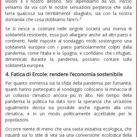
visioni e il nostro destino. Noi dipendiamo da voi. Perciò
veniamo da voi con le nostre sensazioni perplesse che sulla
terra qualcosa sia terribilmente sbagliato, sia con la nostra
3
domanda: che cosa dobbiamo fare?».
Se si riesce a costruire nelle singole società una riserva di
solidarietà resistente, essa può allargarsi anche ad altri paesi e
continenti. Nelle risposte al sondaggio molti sostengono una
solidarietà europea con i paesi particolarmente colpiti dalla
pandemia, come l’Italia e la Spagna, e confidano che i rifugiati,
dimenticati durante la pandemia, possano contare sulla
solidarietà europea.
4. Fatica di Ercole: rendere l’economia sostenibile
Per quanto immensa sia la sfida della pandemia per l’umanità,
quanti hanno partecipato al sondaggio collocano la minaccia di
un collasso climatico ancora più in alto. Nel tempo della
pandemia la politica ha dato loro la speranza che un’azione
ugualmente decisa sia possibile anche riguardo alla crisi
climatica, e in un modo politicamente accettabile per le
popolazioni.
Occorre niente di meno che una vasta iniziativa ecologica, che
riguardi sia lo stile di vita sia una conversione ecologica della