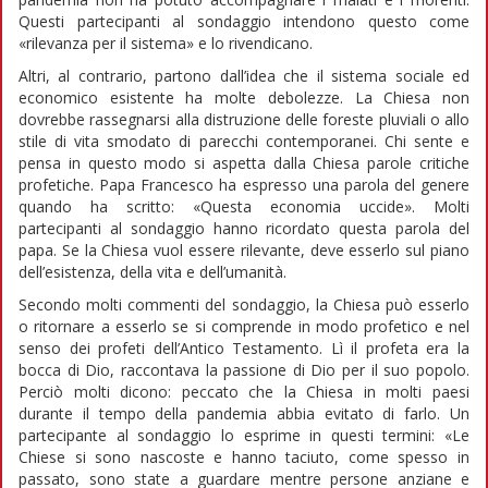
Questi partecipanti al sondaggio intendono questo come
«rilevanza per il sistema» e lo rivendicano.
Altri, al contrario, partono dall’idea che il sistema sociale ed
economico esistente ha molte debolezze. La Chiesa non
dovrebbe rassegnarsi alla distruzione delle foreste pluviali o allo
stile di vita smodato di parecchi contemporanei. Chi sente e
pensa in questo modo si aspetta dalla Chiesa parole critiche
profetiche. Papa Francesco ha espresso una parola del genere
quando ha scritto: «Questa economia uccide». Molti
partecipanti al sondaggio hanno ricordato questa parola del
papa. Se la Chiesa vuol essere rilevante, deve esserlo sul piano
dell’esistenza, della vita e dell’umanità.
Secondo molti commenti del sondaggio, la Chiesa può esserlo
o ritornare a esserlo se si comprende in modo profetico e nel
senso dei profeti dell’Antico Testamento. Lì il profeta era la
bocca di Dio, raccontava la passione di Dio per il suo popolo.
Perciò molti dicono: peccato che la Chiesa in molti paesi
durante il tempo della pandemia abbia evitato di farlo. Un
partecipante al sondaggio lo esprime in questi termini: «Le
Chiese si sono nascoste e hanno taciuto, come spesso in
passato, sono state a guardare mentre persone anziane e