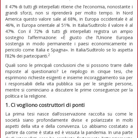
Il 47% di tutti gli interpellati ritiene che l’economia, nonostante i
grandi sforzi, non si riprenderà per molto tempo. In Nord
America questo valore sale al 68%, in Europa occidentale è al
46%, in Europa orientale al 51%. In Italia/Sudtirolo il valore è al
47%. Con il 72% di tutti gli interpellati registra un ampio
sostegno l’affermazione: «È giusto che l’Unione Europea
sostenga in modo permanente i paesi economicamente in
pericolo come Italia e Spagna». In Italia/Sudtirolo se lo aspetta
2
l’82% dei partecipanti.
Quali sono le principali conclusioni che si possono trarre dalle
risposte al questionario? Le riepilogo in cinque tesi, che
esprimono richieste esigenti e insieme incoraggiamento sia per
i responsabili della vita pubblica sia per le singole persone,
mentre si cominciano a discutere le prime conseguenze per la
politica e la religione.
1. Ci vogliono costruttori di ponti
La prima tesi nasce dall’osservazione raccolta su come le
società siano profondamente divise e polarizzate in molti
aspetti della vita e della convivenza. Lo abbiamo costatato a
partire da come è stata ed è vissuta la pandemia. In una parte