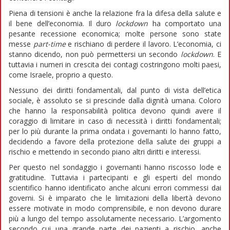
Piena di tensioni è anche la relazione fra la difesa della salute e
il bene dell’economia. Il duro
lockdown
ha comportato una
pesante recessione economica; molte persone sono state
messe
part-time
e rischiano di perdere il lavoro. L’economia, ci
stanno dicendo, non può permettersi un secondo
lockdown
. E
tuttavia i numeri in crescita dei contagi costringono molti paesi,
come Israele, proprio a questo.
Nessuno dei diritti fondamentali, dal punto di vista dell’etica
sociale, è assoluto se si prescinde dalla dignità umana. Coloro
che hanno la responsabilità politica devono quindi avere il
coraggio di limitare in caso di necessità i diritti fondamentali;
per lo più durante la prima ondata i governanti lo hanno fatto,
decidendo a favore della protezione della salute dei gruppi a
rischio e mettendo in secondo piano altri diritti e interessi.
Per questo nel sondaggio i governanti hanno riscosso lode e
gratitudine. Tuttavia i partecipanti e gli esperti del mondo
scientifico hanno identificato anche alcuni errori commessi dai
governi. Si è imparato che le limitazioni della libertà devono
essere motivate in modo comprensibile, e non devono durare
più a lungo del tempo assolutamente necessario. L’argomento
secondo cui una grande parte dei pazienti a rischio, anche