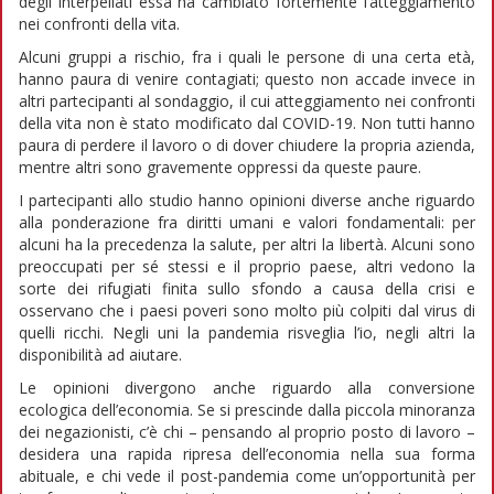
degli interpellati essa ha cambiato fortemente l’atteggiamento
nei confronti della vita.
Alcuni gruppi a rischio, fra i quali le persone di una certa età,
hanno paura di venire contagiati; questo non accade invece in
altri partecipanti al sondaggio, il cui atteggiamento nei confronti
della vita non è stato modificato dal COVID-19. Non tutti hanno
paura di perdere il lavoro o di dover chiudere la propria azienda,
mentre altri sono gravemente oppressi da queste paure.
I partecipanti allo studio hanno opinioni diverse anche riguardo
alla ponderazione fra diritti umani e valori fondamentali: per
alcuni ha la precedenza la salute, per altri la libertà. Alcuni sono
preoccupati per sé stessi e il proprio paese, altri vedono la
sorte dei rifugiati finita sullo sfondo a causa della crisi e
osservano che i paesi poveri sono molto più colpiti dal virus di
quelli ricchi. Negli uni la pandemia risveglia l’io, negli altri la
disponibilità ad aiutare.
Le opinioni divergono anche riguardo alla conversione
ecologica dell’economia. Se si prescinde dalla piccola minoranza
dei negazionisti, c’è chi – pensando al proprio posto di lavoro –
desidera una rapida ripresa dell’economia nella sua forma
abituale, e chi vede il post-pandemia come un’opportunità per