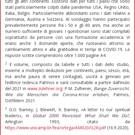
tutti gli altri continenti. Esistono dati per tutti i paesi che sono
stati particolarmente colpiti dalla pandemia: USA, Regno Unito,
Italia, Belgio. Particolarmente abbondanti sono i dati relativi a
Germania, Austria e Svizzera. Al sondaggio hanno partecipato
prevalentemente persone fra i 50 e gli 80 anni, ma anche un
numero sufficiente di giovani. I questionari sono stati compilati
soprattutto da persone con una formazione accademica. Vi
erano anche 3 domande aperte, che ruotavano attorno ai
cambiamenti attesi e alla gratitudine in tempi di COVID-19. Le
risposte scritte comprendono oltre 1.000 pagine A4.
2
Il volume, composto da tabelle e tutti i dati dello studio,
insieme a molteplici deduzioni per continenti, paesi, sesso, età,
ma anche paura di venire contagiati, uscirà a gennaio per
l’editrice tedesca Patmos e sarà consultabile a partire dall’inizio
del 2021 in
www.zulehner.org
: P.M. Zulhener,
Bange Zuversicht.
Wie die Menschen die Corona-Krise erleben
, Patmos,
Ostfildern 2021.
3
G.O. Barney, J. Blewett, K. Barney, «A letter to our spiritual
leaders», in
Global 2000 Revisited: What Shall We Do?,
Arlington 1993, citato da
https://www.unicamp.br/fea/ortega/AM020/G2R.pdf
(16.9.2020).