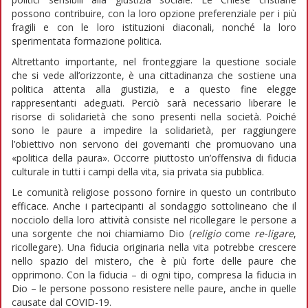
possono contribuire, con la loro opzione preferenziale per i più
fragili e con le loro istituzioni diaconali, nonché la loro
sperimentata formazione politica.
Altrettanto importante, nel fronteggiare la questione sociale
che si vede all’orizzonte, è una cittadinanza che sostiene una
politica attenta alla giustizia, e a questo fine elegge
rappresentanti adeguati. Perciò sarà necessario liberare le
risorse di solidarietà che sono presenti nella società. Poiché
sono le paure a impedire la solidarietà, per raggiungere
l’obiettivo non servono dei governanti che promuovano una
«politica della paura». Occorre piuttosto un’offensiva di fiducia
culturale in tutti i campi della vita, sia privata sia pubblica.
Le comunità religiose possono fornire in questo un contributo
efficace. Anche i partecipanti al sondaggio sottolineano che il
nocciolo della loro attività consiste nel ricollegare le persone a
una sorgente che noi chiamiamo Dio (
religio
come
re-ligare
,
ricollegare). Una fiducia originaria nella vita potrebbe crescere
nello spazio del mistero, che è più forte delle paure che
opprimono. Con la fiducia – di ogni tipo, compresa la fiducia in
Dio – le persone possono resistere nelle paure, anche in quelle
causate dal COVID-19.